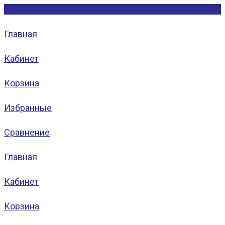
Главная
Кабинет
Корзина
Избранные
Сравнение
Главная
Кабинет
Корзина