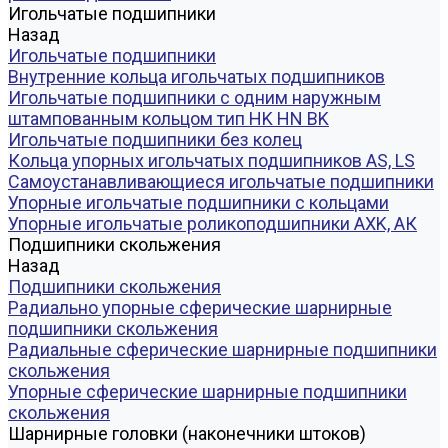
Игольчатые подшипники
Назад
Игольчатые подшипники
Внутренние кольца игольчатых подшипников
Игольчатые подшипники c одним наружным
штампованным кольцом тип HK HN BK
Игольчатые подшипники без колец
Кольца упорных игольчатых подшипников AS, LS
Самоустанавливающиеся игольчатые подшипники
Упорные игольчатые подшипники с кольцами
Упорные игольчатые роликоподшипники AXK, АК
Подшипники скольжения
Назад
Подшипники скольжения
Радиально упорные сферические шарнирные
подшипники скольжения
Радиальные сферические шарнирные подшипники
скольжения
Упорные сферические шарнирные подшипники
скольжения
Шарнирные головки (наконечники штоков)