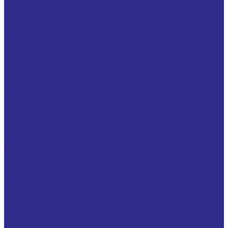
Биметаллические втулки сталь / алюминиевый
сплав (BIV-MET / A)
Бронзовые втулки с накопителями смазки ( E90,
BMZ, BRO-MET, FB090, BRM10, WB800 )
Бронзовые втулки с перфорированными
накопителями ( E92, BRO-MET/L, BMZ/L, FB092,
BRM80, WB802, HDB-9
Бронзовые втулки с ромбовидными карманами,
заполненными графитной смазкой (BRO-LUB, FB091,
HDB9G)
Бронзографитовые самосмазывающиеся втулки (
EB65, LUB-MET, JDB, JFB, OLTEC P, BNZ...BG1 )
Втулки NOX/MET нержавеющая сталь
(НЕРЖ.СТАЛЬ/PTFE)
Втулки PIK-MET® (Сталь+спеченная бронза / PEEK (
Carbon + PTFE, PKZ, SF2X, DX2 )
Втулки TEF-MET®/P ( Сталь/PTFE специальное
покрытие, TFZ/P, SF1D )
Втулки малообслуживаемые со смазочными
карманами (EX, POM , POZ, SF2, DX, COB021 )
Втулки сухого скольжения TEF/MET (сталь/PTFE)