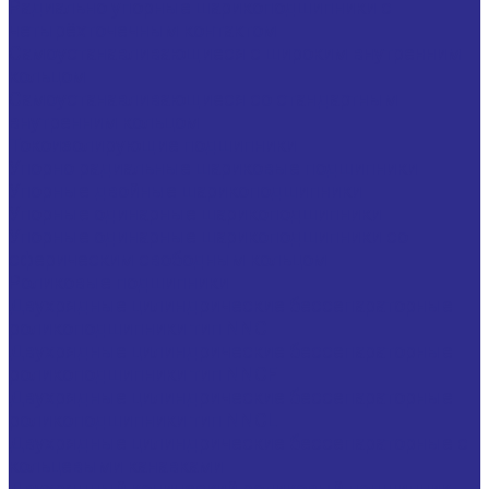
Радиально упорные шарикоподшипники с
четырёхточечным контактом
Самоустанавливающиеся с широким внутренним
кольцом
Самоустанавливающиеся со стандартным
внутренним кольцом
Токоизолирующие подшипники
Упорно радиальные шариковые подшипники
Упорные двойные шарикоподшипники
Упорные одинарные шарикоподшипники
Упорные одинарные шарикоподшипники со
сферическим свободным кольцом
Роликовые подшипники
Двухрядные цилиндрические бессепараторные
роликоподшипники тип NNC
Двухрядные цилиндрические бессепараторные
роликоподшипники тип NNCF
Двухрядные цилиндрические бессепараторные
роликоподшипники тип NNCL
Двухрядные цилиндрические бессепараторные с
кольцевыми канавками
Двухрядный конический роликовый подшипник