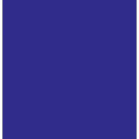
Шариковые втулки с фланцем
Обгонные муфты
Серия AV (GV)
Серия RSBW (GVG)
Муфта FP442 M
Обгонные муфты для мотоциклов
Серия AA
Серия AE
Серия AS (US)
Серия ASK
Серия ASNU (USNU)
Серия CSK P, PP (UK, UKZ, UKZZ, FK, FKN, FKNN)
Серия GFK
Серия HF, HFL
Серия NF (UF)
Серия NFR (CF)
Опорно-поворотные устройства MGB
Без зацепления
Внутреннее зацепление
Для поворотных столов (кругов)
Наружное зацепление