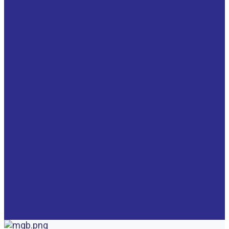
Изготовление металлорукавов по ТЗ заказчика
Импорт комплектующих
Импорт оригинальных подшипников и
комплектующих
Оригинальная техника Siemens в наличии и под
заказ
Компания
Новости
Статьи
Наше производство
Сотрудники
Политика конфиденциальности
Сертификаты
Производители
Отзывы
Стоимость доставки
Помощь
Оплата и гарантия
Доставка
Контакты