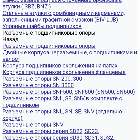
втулки ( SBZ, BNZ )
Стальные втулки с ромбовидными карманами,
заполненными графитной смазкой (BIV-LUB)
Упорные шайбы подшипников
Разъемные подшипниковые опоры
Назад
Разъемные подшипниковые опоры
Двойные корпуса неразъемные, с подшипниками и
валом
Корпуса подшипников скольжения на лапах
Корпуса подшипников скольжения фланцевые
Разъемные опоры SN 200, 300
Разъемные опоры SN 3000
Разъемные опоры SNF500, SNF600 (SN500, SN600)
Разъемные опоры SNL, SE, SNV в комплекте с
подшипником
Разъемные опоры SNL, SN, SE, SNV (отдельно
корпус)
Разъемные опоры SNV
Разъемные опоры серия SD22, SD23.
Разъемные опоры серия SD30, SD31, SD32.