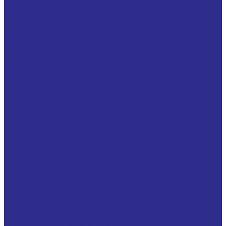
Роликоподшипниковые корпусные узлы тип SYNT
Узлы на лапах (облегченная серия, алюминий)
Узлы на лапах (Чугун)
Узлы с квадратным фланцем (чугун)
Узлы с коротким основанием ( термопластиковые,
композитные ) для пищевой промышленности
Узлы с коротким основанием (чугун)
Узлы с круглым фланцем (чугун)
Узлы с овальным фланцем (облегченная серия,
алюминий)
Узлы с овальным фланцем (чугун)
Корпусные подшипники
Высокотемпературные корпусные подшипники
Корпусные подшипники из нержавеющей стали
С коническим отверстием
С креплением ConCentra, тип YSP
Серия U00., K00. для узлов облегченной серии из
алюминия
Со стандартным внутренним кольцом
Со стопорными винтами
Серия SB, YAT, GAY..-NPP-B
Серия UC, YAR, GYE..-KRR-B