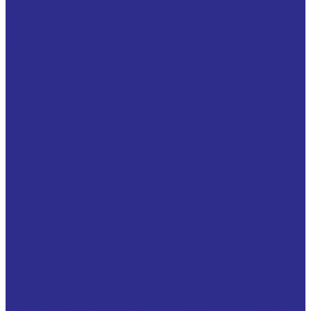
Торцевые крышки для разъемных подшипниковых
опор
Уплотнения для разъемных подшипниковых опор
Фиксирующие кольца для разъемных
подшипниковых опор
Фланцевые опоры тип I-1200
Фланцевые подшипниковые опоры 7225, тип FNL
Подшипниковые узлы
Корпусные подшипниковые узлы из нержавеющей
стали
Корпусные подшипниковые узлы с треугольным
фланцем (чугун)
Корпусные узлы с регулируемым фланцем
Натяжные подшипниковые узлы
(термопластиковые, композитные) для пищевой
промышленности
Натяжные подшипниковые узлы (чугун)
Натяжные подшипниковые узлы (чугун) в раме и
фиксирующим винтом
Подшипниковые узлы на лапах
(термопластиковые, композитные) для пищевой