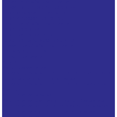
5-осевые обрабатывающие центры
Горизонтально-расточные станки
Токарно-карусельные станки
Токарно-фрезерные центры
Токарные обрабатывающие центры
Токарные станки
Токарные станки с ЧПУ
Токарные Трубонарезные станки
Фрезерные обрабатывающие центры
Двигатели Cummins
Приводные ремни
Услуги
Импортозамещение
Производство аналогов подшипников SKF и FAG и
поставка оригинальных под заказ
Производство аналогов подшипников мировых
брендов
Изготовление на заказ
Изготовление комплектующих по ТЗ заказчика
Изготовление подшипников всех видов на заказ
Изготовление втулок скольжения на заказ
Изготовление металлорукавов