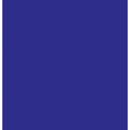
Угловые шарнирные головки с уплотнением
Шарнирные головки НАКОНЕЧНИКИ ШТОКОВ с
внешней (наружной) резьбой
Шарнирные головки НАКОНЕЧНИКИ ШТОКОВ с
внутренней резьбой
WINKEL
Комплектующие Winkel
Дистанционные кольца для подшипников
Крепежные фланцы
Регулировочные пластины
Стойки крепления профиля
Торцевые скребки
Подшипники WINKEL
Аксиальные подшипники
Подшипники для высокой нагрузки
Подшипники из нержавейки
Прецизионные подшипники
Регулируемые роликовые блоки
С пластиковым полиамидным покрытием
Термостойкие подшипники
Профиль Winkel
PG-L со сверлением