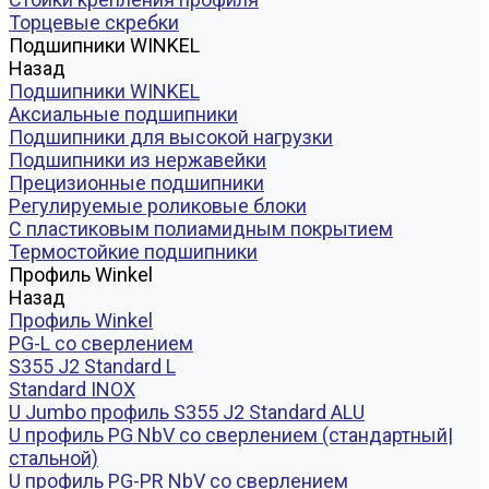
Торцевые скребки
Подшипники WINKEL
Назад
Подшипники WINKEL
Аксиальные подшипники
Подшипники для высокой нагрузки
Подшипники из нержавейки
Прецизионные подшипники
Регулируемые роликовые блоки
С пластиковым полиамидным покрытием
Термостойкие подшипники
Профиль Winkel
Назад
Профиль Winkel
PG-L со сверлением
S355 J2 Standard L
Standard INOX
U Jumbo профиль S355 J2 Standard ALU
U профиль PG NbV со сверлением (стандартный|
стальной)
U профиль PG-PR NbV со сверлением