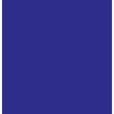
S355 J2 Standard L
Standard INOX
U Jumbo профиль S355 J2 Standard ALU
U профиль PG NbV со сверлением (стандартный|
стальной)
U профиль PG-PR NbV со сверлением
U профиль PR NbV
U профиль Standard
U профиль Standard ALU
Монорельс
Т профиль NbV
Подшипники для сельскохозяйственной техники
Подшипники HARP ( ХАРП )
Подшипники для сельскохозяйственных машин
тип GW с квадратным отверстием
Подшипники для сельскохозяйственных машин
тип GW с круглым отверстием
Подшипниковые узлы GWST ( ST )
Втулки скольжения
Биметаллические втулки с накопителями смазки
EMT, BIZ (BIV-MET), JF800