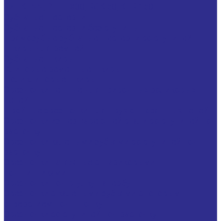
Тип KLNN, PHF FX30, RCK 50, KTR 150
Зубчатые шестерни
Зубчатые шестерни без ступицы
Прямозубые зубчатые шестерни со ступицей
Шкивы для ремней
Зубчатые шкивы
Клиновые ременные шкивы
Поликлиновые шкивы
Звездочки цепные для приводных роликовых
цепей
Двойные звездочки для двух однорядных цепей
Звездочки из нержавеющей стали со ступицей под
расточку
Звездочки калеными зубьями со ступицей под
расточку
Звездочки натяжные с шариковыми
подшипниками
Звездочки под втулку Тапербуш
Звездочки с калеными зубьями с готовым
отверстием под шпонку
Звездочки со ступицей под расточку