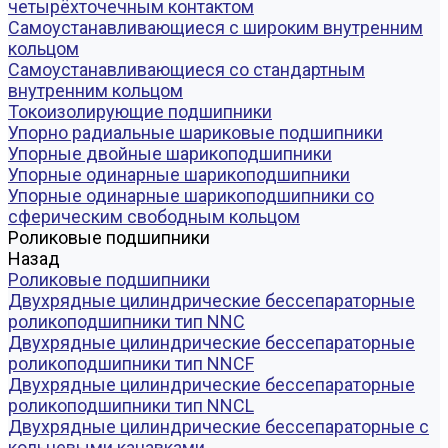
четырёхточечным контактом
Самоустанавливающиеся с широким внутренним
кольцом
Самоустанавливающиеся со стандартным
внутренним кольцом
Токоизолирующие подшипники
Упорно радиальные шариковые подшипники
Упорные двойные шарикоподшипники
Упорные одинарные шарикоподшипники
Упорные одинарные шарикоподшипники со
сферическим свободным кольцом
Роликовые подшипники
Назад
Роликовые подшипники
Двухрядные цилиндрические бессепараторные
роликоподшипники тип NNC
Двухрядные цилиндрические бессепараторные
роликоподшипники тип NNCF
Двухрядные цилиндрические бессепараторные
роликоподшипники тип NNCL
Двухрядные цилиндрические бессепараторные с
кольцевыми канавками