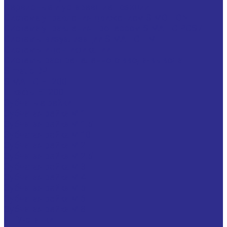
Сервисные и устаревшие позиции
Система управления движением SIMOTION
Система управления процессом SIMATIC PCS7
Системы визуализации SIMATIC HMI
Системы идентификации
Системы распределенного ввода-вывода
Simatic DP
SIMATIC ET200
Шкафы ET200
Зубчатые рейки
Зубчатая рейка М 1
Зубчатая рейка М 1.5
Зубчатая рейка М 10
Зубчатая рейка М 2
Зубчатая рейка М 2.5
Зубчатая рейка М 3
Зубчатая рейка М 4
Зубчатая рейка М 5
Зубчатая рейка М 6
Зубчатая рейка М 8
ЧПУ-станки