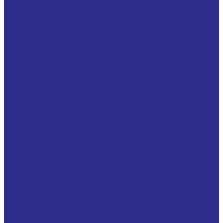
Конические однорядные роликоподшипники
Одинарные упорные конические роликовые
подшипники
Однорядные цилиндрические бессепараторные
роликоподшипники тип NCF
Однорядные цилиндрические тип N, NU, NJ, NUP
Прецизионные цилиндрические
роликоподшипники тип N, NN, NNU
Радиальные с короткими цилиндрическими
роликами с однобортовым наружным
Свободные кольца GS цилиндрических упорных
подшипников
Сферические роликоподшипники
Тугие кольца WS цилиндрических упорных
подшипников
Упорные сферические роликовые подшипники
Упорные цилиндрические роликоподшипники без
колец K811
Цилиндрические упорные одинарные
роликоподшипники
Игольчатые подшипники