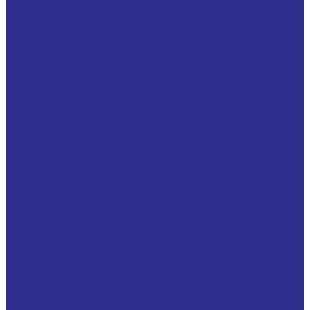
Внутренние кольца игольчатых подшипников
Игольчатые подшипники c одним наружным
штампованным кольцом тип HK HN BK
Игольчатые подшипники без колец
Кольца упорных игольчатых подшипников AS, LS
Самоустанавливающиеся игольчатые подшипники
Упорные игольчатые подшипники с кольцами
Упорные игольчатые роликоподшипники AXK, АК
Подшипники скольжения
Радиально упорные сферические шарнирные
подшипники скольжения
Радиальные сферические шарнирные подшипники
скольжения
Упорные сферические шарнирные подшипники
скольжения
Шарнирные головки (наконечники штоков)
Наконечники штоков с разрезным хвостовиком
Наконечники штоков со сварным хвостиком
Наконечники штоков со сварным хвостовиком,
прямоугольное сечение
Прямые шарнирные головки с уплотнением