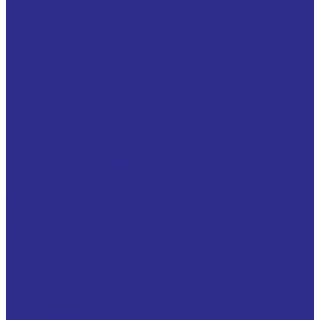
Серия UCX
Со стопорными кольцами
Серия HC, YEL, GE..KRR-B, GE..KTT-B, GE..KLL-B,
GNE...KRR-B
Серия SA, YET, GRAE..NPP-B, RAE..NPP-B, RALE..NPP-
B
Системы линейного перемещения
Аксессуары
Вал полый прецизионный
Валы прецизионные с опорой
Линейные подшипники в сборе с опорой
Линейные подшипники шариковые втулки для
линейного перемещения
Направляющие серии CG
Направляющие серии CRG
Направляющие серии EG
Направляющие серии HG
Направляющие серии MG
Направляющие серии RG
Опоры для прецизионных валов
Прецизионные валы