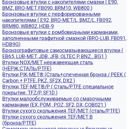
Бронзовые втулки с накопителями смазки ( E90,
BMZ, BRO-MET, FB090, BRM10, WB800 )
Бронзовые втулки с перфорированными
накопителями ( E92, BRO-MET/L, BMZ/L, FB092,
BRM80, WB802, HDB-9
Бронзовые втулки с ромбовидными карманами,
заполненными графитной смазкой (BRO-LUB, FB091,
HDB9G)
Бронзографитовые самосмазывающиеся втулки (
EB65, LUB-MET, JDB, JFB, OLTEC P, BNZ...BG1 )
Втулки NOX/MET нержавеющая сталь
(НЕРЖ.СТАЛЬ/PTFE)
Втулки PIK-MET® (Сталь+спеченная бронза / PEEK (
Carbon + PTFE, PKZ, SF2X, DX2 )
Втулки TEF-MET®/P ( Сталь/PTFE специальное
покрытие, TFZ/P, SF1D )
Втулки малообслуживаемые со смазочными
карманами (EX, POM , POZ, SF2, DX, COB021 )
Втулки сухого скольжения TEF/MET (сталь/PTFE)
Втулки сухого скольжения TEF/MET B
(бронза/PTFE)
Самосмазывающиеся спеченные бронзовые