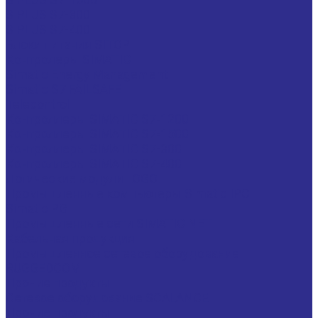
SIPLUS S7-300
SIPLUS S7-400
Блоки питания SITOP
Контролеры SIMATIC
Simatic Energy Management
Simatic S7 FAILSAFE
Telecontrol
Контроллеры SIMATIC S7-1200
Контроллеры SIMATIC S7-1500
Контроллеры SIMATIC S7-300
Контроллеры SIMATIC S7-400
Логические модули LOGO!
Промышленные компьютеры Simatic IPC
Simatic PG
Промышленные сети SIMATIC NET
Кабельная продукция
Промышленное сетевое оборудование
RUGGEDCOM
Прочие продукты
Сетевое оборудование SCALANCE
Прочие продукты