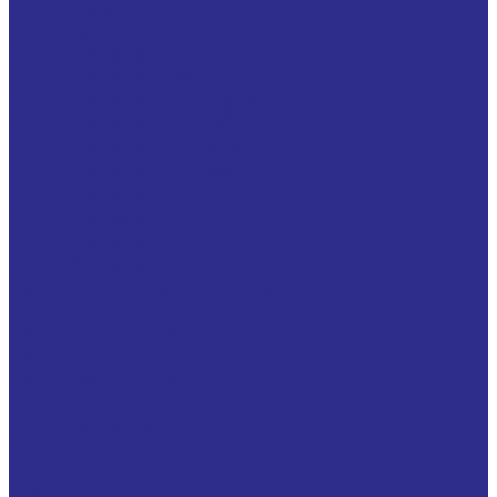
Муфта кулачковая
Полиуретановые, резиновые звездочки для муфт
Упругий элемент GET 19-24
Упругий элемент GET 24-32
Упругий элемент GET 28-38
Упругий элемент GET 38-45
Упругий элемент GET 42-55
Упругий элемент GET 48-60
Упругий элемент GET 55-70
Упругий элемент GET 65-75
Упругий элемент GET 75-90
Упругий элемент GET 90-100
Цепи приводные роликовые
Цепи
Цепи двухрядные
Цепи однорядные
Цепи трехрядные
SIEMENS
SIPLUS extreme
SIPLUS LOGO!
SIPLUS S7-1200
SIPLUS S7-1500