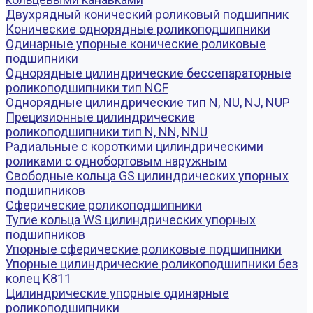
Двухрядный конический роликовый подшипник
Конические однорядные роликоподшипники
Одинарные упорные конические роликовые
подшипники
Однорядные цилиндрические бессепараторные
роликоподшипники тип NCF
Однорядные цилиндрические тип N, NU, NJ, NUP
Прецизионные цилиндрические
роликоподшипники тип N, NN, NNU
Радиальные с короткими цилиндрическими
роликами с однобортовым наружным
Свободные кольца GS цилиндрических упорных
подшипников
Сферические роликоподшипники
Тугие кольца WS цилиндрических упорных
подшипников
Упорные сферические роликовые подшипники
Упорные цилиндрические роликоподшипники без
колец K811
Цилиндрические упорные одинарные
роликоподшипники