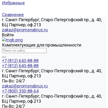
Избранные
Сравнение
г. Санкт-Петербург, Старо-Петергофский пр., д. 40,
БЦ Партнер, оф.213
zakaz@promsnabrus.ru
Войти
Комплектующие для промышленности
+7 (812) 643-88-88
+7 (812) 643-88-88
г. Санкт-Петербург, Старо-Петергофский пр., д. 40,
БЦ Партнер, оф.213
Пн-Вс: 24/7
zakaz@promsnabrus.ru
+7 (800) 350-88-64
г. Санкт-Петербург, Старо-Петергофский пр., д. 40,
БЦ Партнер, оф.213
Пн-Вс: 24/7