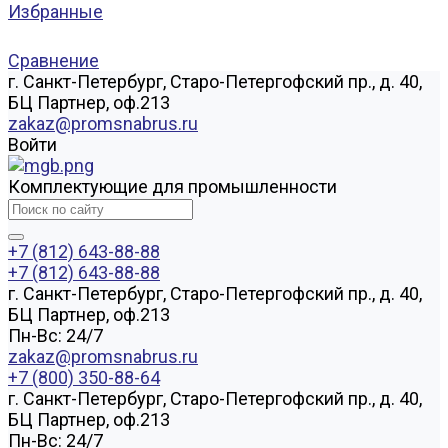
Избранные
Сравнение
г. Санкт-Петербург, Старо-Петергофский пр., д. 40,
БЦ Партнер, оф.213
zakaz@promsnabrus.ru
Войти
Комплектующие для промышленности
+7 (812) 643-88-88
+7 (812) 643-88-88
г. Санкт-Петербург, Старо-Петергофский пр., д. 40,
БЦ Партнер, оф.213
Пн-Вс: 24/7
zakaz@promsnabrus.ru
+7 (800) 350-88-64
г. Санкт-Петербург, Старо-Петергофский пр., д. 40,
БЦ Партнер, оф.213
Пн-Вс: 24/7