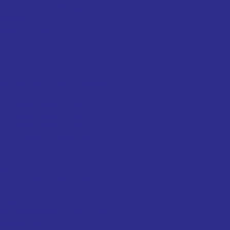
очечным контактом
ольцом
им кольцом
еским свободным кольцом
ликоподшипники тип NNC
ликоподшипники тип NNCF
ликоподшипники тип NNCL
ольцевыми канавками
пники
ликоподшипники тип NCF
ип N, NN, NNU
ми с однобортовым наружным
дшипников