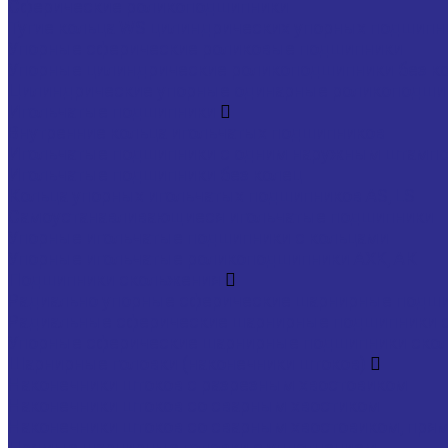
Сферические роликоподшипники
Тугие кольца WS цилиндрических упорных подшипн
Упорные сферические роликовые подшипники
Упорные цилиндрические роликоподшипники без к
Цилиндрические упорные одинарные роликоподши
Игольчатые подшипники
Внутренние кольца игольчатых подшипников
Игольчатые подшипники c одним наружным штампо
Игольчатые подшипники без колец
Кольца упорных игольчатых подшипников AS, LS
Самоустанавливающиеся игольчатые подшипники
Упорные игольчатые подшипники с кольцами
Упорные игольчатые роликоподшипники AXK, АК
Подшипники скольжения
Радиально упорные сферические шарнирные подш
Радиальные сферические шарнирные подшипники 
Упорные сферические шарнирные подшипники ско
Шарнирные головки (наконечники штоков)
Наконечники штоков с разрезным хвостовиком
Наконечники штоков со сварным хвостиком
Наконечники штоков со сварным хвостовиком, пря
Прямые шарнирные головки с уплотнением