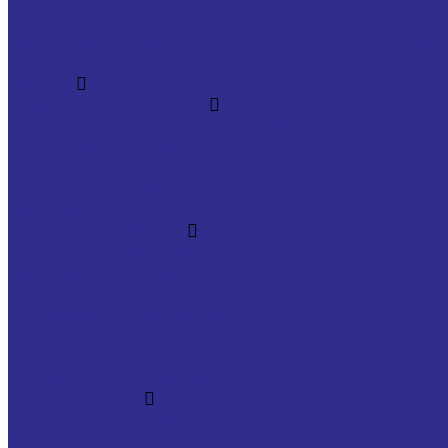
Угловые шарнирные головки с уплотнением
Шарнирные головки НАКОНЕЧНИКИ ШТОКОВ с внешн
Шарнирные головки НАКОНЕЧНИКИ ШТОКОВ с внут
WINKEL
Комплектующие Winkel
Дистанционные кольца для подшипников
Крепежные фланцы
Регулировочные пластины
Стойки крепления профиля
Торцевые скребки
Подшипники WINKEL
Аксиальные подшипники
Подшипники для высокой нагрузки
Подшипники из нержавейки
Прецизионные подшипники
Регулируемые роликовые блоки
С пластиковым полиамидным покрытием
Термостойкие подшипники
Профиль Winkel
PG-L со сверлением
S355 J2 Standard L