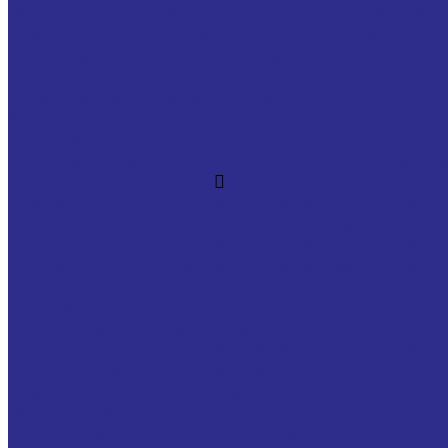
Радиально упорные шарикоподшипники с четырёхт
Самоустанавливающиеся с широким внутренним к
Самоустанавливающиеся со стандартным внутренн
Токоизолирующие подшипники
Упорно радиальные шариковые подшипники
Упорные двойные шарикоподшипники
Упорные одинарные шарикоподшипники
Упорные одинарные шарикоподшипники со сферич
Роликовые подшипники
Двухрядные цилиндрические бессепараторные ро
Двухрядные цилиндрические бессепараторные ро
Двухрядные цилиндрические бессепараторные ро
Двухрядные цилиндрические бессепараторные с к
Двухрядный конический роликовый подшипник
Конические однорядные роликоподшипники
Одинарные упорные конические роликовые подши
Однорядные цилиндрические бессепараторные ро
Однорядные цилиндрические тип N, NU, NJ, NUP
Прецизионные цилиндрические роликоподшипники т
Радиальные с короткими цилиндрическими ролика
Свободные кольца GS цилиндрических упорных по