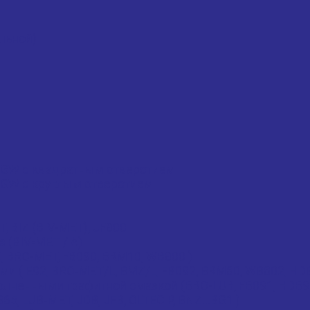
льной)
 GW с квадратным отверстием
 GW с круглым отверстием
 BIZ (BIV-MET), JF800
 (BIV-MET / A)
, BRO-MET, FB090, BRM10, WB800 )
 ( E92, BRO-MET/L, BMZ/L, FB092, BRM80, WB802, HD
лненными графитной смазкой (BRO-LUB, FB091, HDB9
 LUB-MET, JDB, JFB, OLTEC P, BNZ...BG1 )