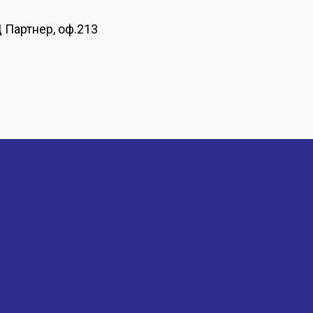
Ц Партнер, оф.213
и
 базовой конструкции
онтажа и шпиндельные