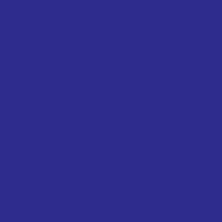
/PTFE)
rbon + PTFE, PKZ, SF2X, DX2 )
ие, TFZ/P, SF1D )
 (EX, POM , POZ, SF2, DX, COB021 )
 SBZ, BNZ )
ненными графитной смазкой (BIV-LUB)
валом
ипником
с)
опор