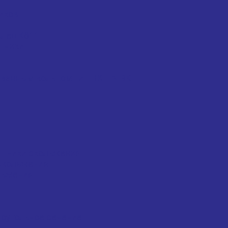
иков
олец K811
пники
ванным кольцом тип HK HN BK
ипники скольжения
скольжения
льжения
моугольное сечение