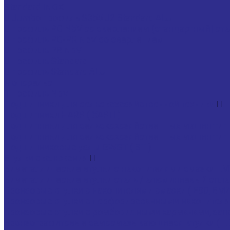
Standard INOX
U Jumbo профиль S355 J2 Standard ALU
U профиль PG NbV со сверлением (стандартный| ста
U профиль PG-PR NbV со сверлением
U профиль PR NbV
U профиль Standard
U профиль Standard ALU
Монорельс
Т профиль NbV
Подшипники для сельскохозяйственной техники
Подшипники HARP ( ХАРП )
Подшипники для сельскохозяйственных машин тип
Подшипники для сельскохозяйственных машин тип
Подшипниковые узлы GWST ( ST )
Втулки скольжения
Биметаллические втулки с накопителями смазки EMT,
Биметаллические втулки сталь / алюминиевый сплав
Бронзовые втулки с накопителями смазки ( E90, BMZ
Бронзовые втулки с перфорированными накопителями
Бронзовые втулки с ромбовидными карманами, запо
Бронзографитовые самосмазывающиеся втулки ( EB65,