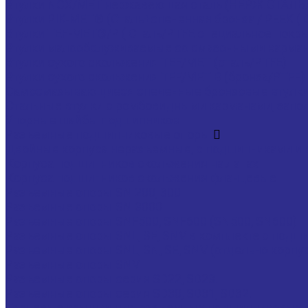
Втулки NOX/MET нержавеющая сталь (НЕРЖ.СТАЛЬ
Втулки PIK-MET® (Сталь+спеченная бронза / PEEK ( Ca
Втулки TEF-MET®/P ( Сталь/PTFE специальное покрыт
Втулки малообслуживаемые со смазочными карманами
Втулки сухого скольжения TEF/MET (сталь/PTFE)
Втулки сухого скольжения TEF/MET B (бронза/PTFE)
Самосмазывающиеся спеченные бронзовые втулки (
Стальные втулки с ромбовидными карманами, запол
Упорные шайбы подшипников
Разъемные подшипниковые опоры
Двойные корпуса неразъемные, с подшипниками и 
Корпуса подшипников скольжения на лапах
Корпуса подшипников скольжения фланцевые
Разъемные опоры SN 200, 300
Разъемные опоры SN 3000
Разъемные опоры SNF500, SNF600 (SN500, SN600)
Разъемные опоры SNL, SE, SNV в комплекте с подш
Разъемные опоры SNL, SN, SE, SNV (отдельно корпу
Разъемные опоры SNV
Разъемные опоры серия SD22, SD23.
Разъемные опоры серия SD30, SD31, SD32.
Торцевые крышки для разъемных подшипниковых 