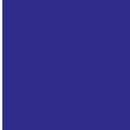
Корпусные подшипники
Высокотемпературные корпусные подшипники
Корпусные подшипники из нержавеющей стали
С коническим отверстием
Системы линейного перемещения
Аксессуары
Вал полый прецизионный
Валы прецизионные с опорой
Обгонные муфты
Серия AV (GV)
Серия RSBW (GVG)
Муфта FP442 M
Опорно-поворотные устройства MGB
Без зацепления
Внутреннее зацепление
Для поворотных столов (кругов)
Втулки Тапербуш/Таперлок (Taper Bush / Taper Lock )
Втулки тапербуш 1008
Втулки тапербуш 1108
Втулки тапербуш 1210
Зажимные втулки