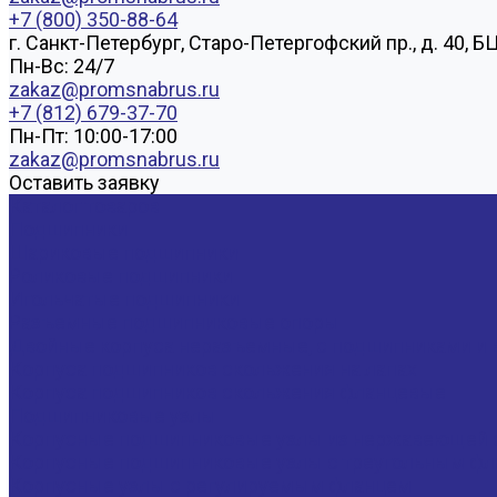
+7 (800) 350-88-64
г. Санкт-Петербург, Старо-Петергофский пр., д. 40, Б
Пн-Вс: 24/7
zakaz@promsnabrus.ru
+7 (812) 679-37-70
Пн-Пт: 10:00-17:00
zakaz@promsnabrus.ru
Оставить заявку
Каталог товаров
Подшипники
Шариковые подшипники
Роликовые подшипники
Игольчатые подшипники
Разъемные подшипниковые опоры
Двойные корпуса неразъемные, с подшипниками и 
Корпуса подшипников скольжения на лапах
Корпуса подшипников скольжения фланцевые
Подшипниковые узлы
Корпусные подшипниковые узлы из нержавеющей 
Корпусные подшипниковые узлы с треугольным фла
Корпусные узлы с регулируемым фланцем