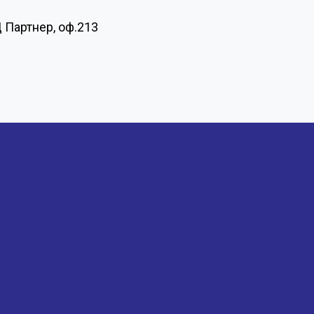
Ц Партнер, оф.213
валом
стали
нцем (чугун)