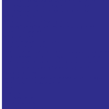
Бесшпоночная зажимная муфта втулка Тип BK61,
Втулки зажимные, Тип BK80, KLCC, PHF FX20
Втулки зажимные, Тип KLAA, RCK13, PH FX41
Зубчатые шестерни
Зубчатые шестерни без ступицы
Прямозубые зубчатые шестерни со ступицей
Шкивы для ремней
Зубчатые шкивы
Клиновые ременные шкивы
Поликлиновые шкивы
Звездочки цепные для приводных роликовых цепе
Двойные звездочки для двух однорядных цепей
Звездочки из нержавеющей стали со ступицей под 
Звездочки калеными зубьями со ступицей под раст
Муфта кулачковая
Полиуретановые, резиновые звездочки для муфт
Цепи приводные роликовые
Цепи
SIEMENS
SIPLUS extreme
Блоки питания SITOP
Контролеры SIMATIC