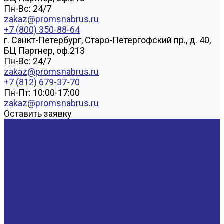
Пн-Вс: 24/7
zakaz@promsnabrus.ru
+7 (800) 350-88-64
г. Санкт-Петербург, Старо-Петергофский пр., д. 40,
БЦ Партнер, оф.213
Пн-Вс: 24/7
zakaz@promsnabrus.ru
+7 (812) 679-37-70
Пн-Пт: 10:00-17:00
zakaz@promsnabrus.ru
Оставить заявку
Каталог товаров
Подшипники
Шариковые подшипники
Роликовые подшипники
Игольчатые подшипники
Разъемные подшипниковые опоры
Двойные корпуса неразъемные, с подшипниками и
валом
Корпуса подшипников скольжения на лапах
Корпуса подшипников скольжения фланцевые