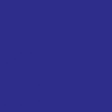
ванным кольцом тип HK HN BK
ипники скольжения
скольжения
льжения
моугольное сечение
ей (наружной) резьбой
ренней резьбой