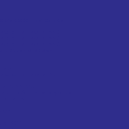
еским свободным кольцом
ликоподшипники тип NNC
ликоподшипники тип NNCF
ликоподшипники тип NNCL
ольцевыми канавками
пники
ликоподшипники тип NCF
ип N, NN, NNU
ми с однобортовым наружным
дшипников
иков
олец K811
пники