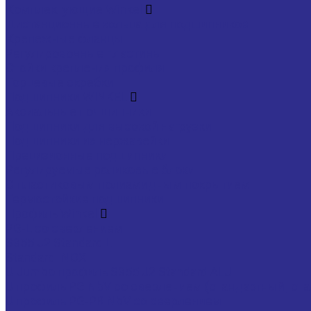
Комплектующие Winkel
Дистанционные кольца для подшипников
Крепежные фланцы
Регулировочные пластины
Стойки крепления профиля
Торцевые скребки
Подшипники WINKEL
Аксиальные подшипники
Подшипники для высокой нагрузки
Подшипники из нержавейки
Прецизионные подшипники
Регулируемые роликовые блоки
С пластиковым полиамидным покрытием
Термостойкие подшипники
Профиль Winkel
PG-L со сверлением
S355 J2 Standard L
Standard INOX
U Jumbo профиль S355 J2 Standard ALU
U профиль PG NbV со сверлением (стандартный| ста
U профиль PG-PR NbV со сверлением