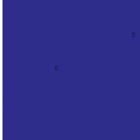
U профиль PR NbV
U профиль Standard
U профиль Standard ALU
Монорельс
Т профиль NbV
Подшипники для сельскохозяйственной техники
Подшипники HARP ( ХАРП )
Подшипники для сельскохозяйственных машин тип
Подшипники для сельскохозяйственных машин тип
Подшипниковые узлы GWST ( ST )
Втулки скольжения
Биметаллические втулки с накопителями смазки EMT,
Биметаллические втулки сталь / алюминиевый сплав
Бронзовые втулки с накопителями смазки ( E90, BMZ
Бронзовые втулки с перфорированными накопителями
Бронзовые втулки с ромбовидными карманами, запо
Бронзографитовые самосмазывающиеся втулки ( EB65,
Втулки NOX/MET нержавеющая сталь (НЕРЖ.СТАЛЬ
Втулки PIK-MET® (Сталь+спеченная бронза / PEEK ( Ca
Втулки TEF-MET®/P ( Сталь/PTFE специальное покрыт
Втулки малообслуживаемые со смазочными карманами
Втулки сухого скольжения TEF/MET (сталь/PTFE)