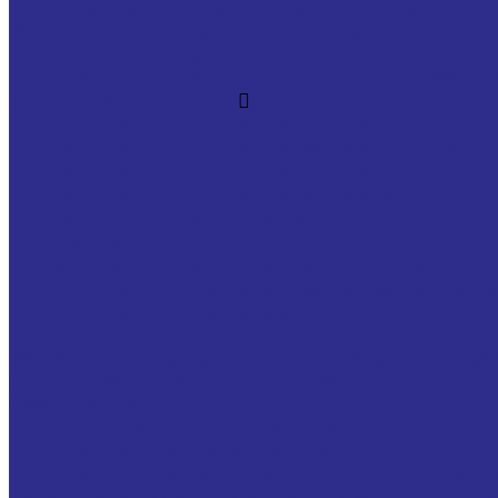
Упорно радиальные шариковые подшипники
Упорные двойные шарикоподшипники
Упорные одинарные шарикоподшипники
Упорные одинарные шарикоподшипники со сферич
Роликовые подшипники
Двухрядные цилиндрические бессепараторные ро
Двухрядные цилиндрические бессепараторные ро
Двухрядные цилиндрические бессепараторные ро
Двухрядные цилиндрические бессепараторные с к
Двухрядный конический роликовый подшипник
Конические однорядные роликоподшипники
Одинарные упорные конические роликовые подши
Однорядные цилиндрические бессепараторные ро
Однорядные цилиндрические тип N, NU, NJ, NUP
Прецизионные цилиндрические роликоподшипники т
Радиальные с короткими цилиндрическими ролика
Свободные кольца GS цилиндрических упорных по
Сферические роликоподшипники
Тугие кольца WS цилиндрических упорных подшипн
Упорные сферические роликовые подшипники
Упорные цилиндрические роликоподшипники без к
Цилиндрические упорные одинарные роликоподши