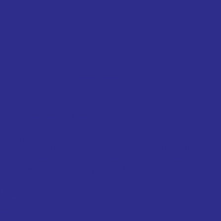
 GW с квадратным отверстием
 GW с круглым отверстием
 BIZ (BIV-MET), JF800
 (BIV-MET / A)
, BRO-MET, FB090, BRM10, WB800 )
 ( E92, BRO-MET/L, BMZ/L, FB092, BRM80, WB802, HD
лненными графитной смазкой (BRO-LUB, FB091, HDB9
 LUB-MET, JDB, JFB, OLTEC P, BNZ...BG1 )
/PTFE)
rbon + PTFE, PKZ, SF2X, DX2 )
ие, TFZ/P, SF1D )
 (EX, POM , POZ, SF2, DX, COB021 )