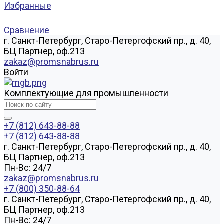
Избранные
Сравнение
г. Санкт-Петербург, Старо-Петергофский пр., д. 40,
БЦ Партнер, оф.213
zakaz@promsnabrus.ru
Войти
Комплектующие для промышленности
+7 (812) 643-88-88
+7 (812) 643-88-88
г. Санкт-Петербург, Старо-Петергофский пр., д. 40,
БЦ Партнер, оф.213
Пн-Вс: 24/7
zakaz@promsnabrus.ru
+7 (800) 350-88-64
г. Санкт-Петербург, Старо-Петергофский пр., д. 40,
БЦ Партнер, оф.213
Пн-Вс: 24/7