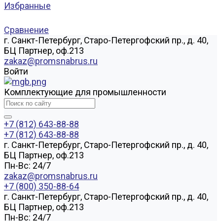
Избранные
Сравнение
г. Санкт-Петербург, Старо-Петергофский пр., д. 40,
БЦ Партнер, оф.213
zakaz@promsnabrus.ru
Войти
Комплектующие для промышленности
+7 (812) 643-88-88
+7 (812) 643-88-88
г. Санкт-Петербург, Старо-Петергофский пр., д. 40,
БЦ Партнер, оф.213
Пн-Вс: 24/7
zakaz@promsnabrus.ru
+7 (800) 350-88-64
г. Санкт-Петербург, Старо-Петергофский пр., д. 40,
БЦ Партнер, оф.213
Пн-Вс: 24/7