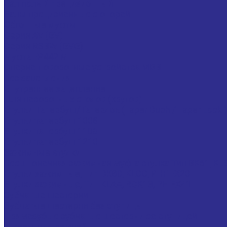
Вал полый прецизионный
Валы прецизионные с опорой
Обгонные муфты
Серия AV (GV)
Серия RSBW (GVG)
Муфта FP442 M
Опорно-поворотные устройства MGB
Без зацепления
Внутреннее зацепление
Для поворотных столов (кругов)
Втулки Тапербуш/Таперлок (Taper Bush / Taper Lock )
Втулки тапербуш 1008
Втулки тапербуш 1108
Втулки тапербуш 1210
Зажимные втулки
Бесшпоночная зажимная муфта втулка Тип BK61,
Втулки зажимные, Тип BK80, KLCC, PHF FX20
Втулки зажимные, Тип KLAA, RCK13, PH FX41
Зубчатые шестерни
Зубчатые шестерни без ступицы
Прямозубые зубчатые шестерни со ступицей
Шкивы для ремней