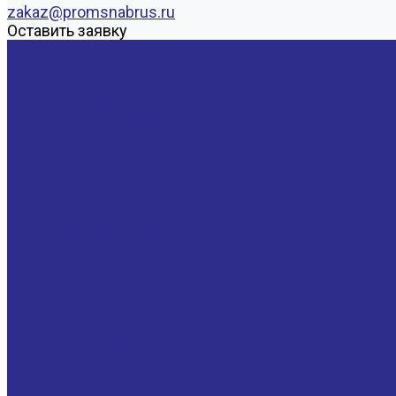
zakaz@promsnabrus.ru
Оставить заявку
Каталог товаров
Подшипники
Шариковые подшипники
Роликовые подшипники
Игольчатые подшипники
Разъемные подшипниковые опоры
Двойные корпуса неразъемные, с подшипниками и 
Корпуса подшипников скольжения на лапах
Корпуса подшипников скольжения фланцевые
Подшипниковые узлы
Корпусные подшипниковые узлы из нержавеющей 
Корпусные подшипниковые узлы с треугольным фла
Корпусные узлы с регулируемым фланцем
Корпусные подшипники
Высокотемпературные корпусные подшипники
Корпусные подшипники из нержавеющей стали
С коническим отверстием
Системы линейного перемещения
Аксессуары