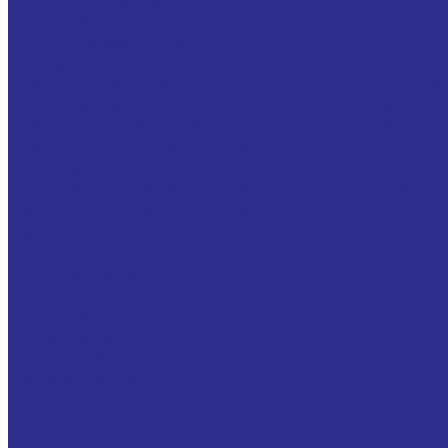
Зубчатые шкивы
Клиновые ременные шкивы
Поликлиновые шкивы
Звездочки цепные для приводных роликовых цепе
Двойные звездочки для двух однорядных цепей
Звездочки из нержавеющей стали со ступицей под 
Звездочки калеными зубьями со ступицей под раст
Муфта кулачковая
Полиуретановые, резиновые звездочки для муфт
Цепи приводные роликовые
Цепи
SIEMENS
SIPLUS extreme
Блоки питания SITOP
Контролеры SIMATIC
Зубчатые рейки
Зубчатая рейка М 1
Зубчатая рейка М 1.5
Зубчатая рейка М 10