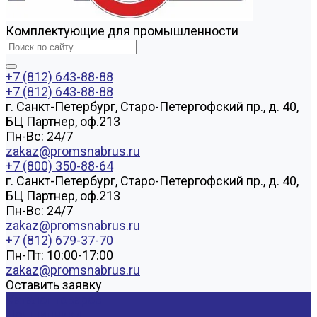
Комплектующие для промышленности
+7 (812) 643-88-88
+7 (812) 643-88-88
г. Санкт-Петербург, Старо-Петергофский пр., д. 40,
БЦ Партнер, оф.213
Пн-Вс: 24/7
zakaz@promsnabrus.ru
+7 (800) 350-88-64
г. Санкт-Петербург, Старо-Петергофский пр., д. 40,
БЦ Партнер, оф.213
Пн-Вс: 24/7
zakaz@promsnabrus.ru
+7 (812) 679-37-70
Пн-Пт: 10:00-17:00
zakaz@promsnabrus.ru
Оставить заявку
Каталог товаров
Подшипники