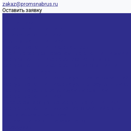
zakaz@promsnabrus.ru
Оставить заявку
Каталог товаров
Подшипники
Шариковые подшипники
Роликовые подшипники
Игольчатые подшипники
Разъемные подшипниковые опоры
Двойные корпуса неразъемные, с подшипниками и 
Корпуса подшипников скольжения на лапах
Корпуса подшипников скольжения фланцевые
Подшипниковые узлы
Корпусные подшипниковые узлы из нержавеющей 
Корпусные подшипниковые узлы с треугольным фла
Корпусные узлы с регулируемым фланцем
Корпусные подшипники
Высокотемпературные корпусные подшипники
Корпусные подшипники из нержавеющей стали
С коническим отверстием
Системы линейного перемещения
Аксессуары