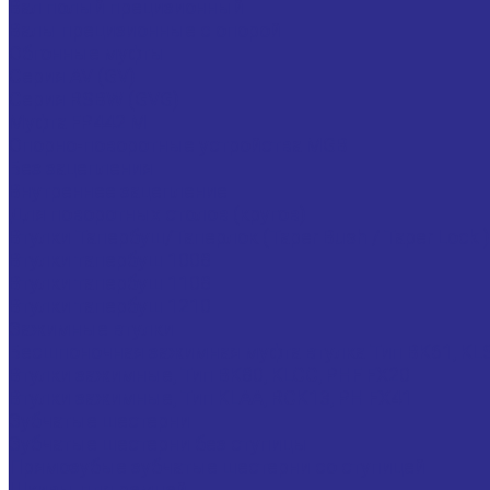
Вал полый прецизионный
Валы прецизионные с опорой
Обгонные муфты
Серия AV (GV)
Серия RSBW (GVG)
Муфта FP442 M
Опорно-поворотные устройства MGB
Без зацепления
Внутреннее зацепление
Для поворотных столов (кругов)
Втулки Тапербуш/Таперлок (Taper Bush / Taper Lock )
Втулки тапербуш 1008
Втулки тапербуш 1108
Втулки тапербуш 1210
Зажимные втулки
Бесшпоночная зажимная муфта втулка Тип BK61,
Втулки зажимные, Тип BK80, KLCC, PHF FX20
Втулки зажимные, Тип KLAA, RCK13, PH FX41
Зубчатые шестерни
Зубчатые шестерни без ступицы
Прямозубые зубчатые шестерни со ступицей
Шкивы для ремней