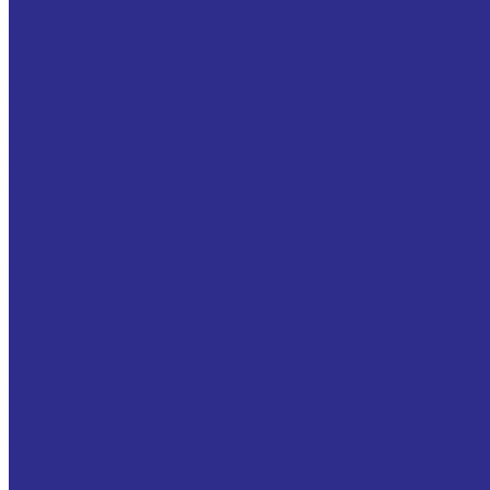
Зубчатые шкивы
Клиновые ременные шкивы
Поликлиновые шкивы
Звездочки цепные для приводных роликовых цепе
Двойные звездочки для двух однорядных цепей
Звездочки из нержавеющей стали со ступицей под 
Звездочки калеными зубьями со ступицей под раст
Муфта кулачковая
Полиуретановые, резиновые звездочки для муфт
Цепи приводные роликовые
Цепи
SIEMENS
SIPLUS extreme
Блоки питания SITOP
Контролеры SIMATIC
Зубчатые рейки
Зубчатая рейка М 1
Зубчатая рейка М 1.5
Зубчатая рейка М 10