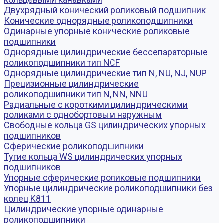
Двухрядный конический роликовый подшипник
Конические однорядные роликоподшипники
Одинарные упорные конические роликовые
подшипники
Однорядные цилиндрические бессепараторные
роликоподшипники тип NCF
Однорядные цилиндрические тип N, NU, NJ, NUP
Прецизионные цилиндрические
роликоподшипники тип N, NN, NNU
Радиальные с короткими цилиндрическими
роликами с однобортовым наружным
Свободные кольца GS цилиндрических упорных
подшипников
Сферические роликоподшипники
Тугие кольца WS цилиндрических упорных
подшипников
Упорные сферические роликовые подшипники
Упорные цилиндрические роликоподшипники без
колец K811
Цилиндрические упорные одинарные
роликоподшипники