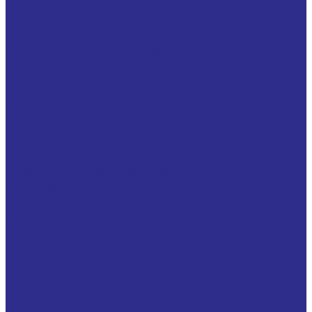
Тип KLNN, PHF FX30, RCK 50, KTR 150
Зубчатые шестерни
Зубчатые шестерни без ступицы
Прямозубые зубчатые шестерни со ступицей
Шкивы для ремней
Зубчатые шкивы
Клиновые ременные шкивы
Поликлиновые шкивы
Звездочки цепные для приводных роликовых
цепей
Двойные звездочки для двух однорядных цепей
Звездочки из нержавеющей стали со ступицей под
расточку
Звездочки калеными зубьями со ступицей под
расточку
Звездочки натяжные с шариковыми
подшипниками
Звездочки под втулку Тапербуш
Звездочки с калеными зубьями с готовым
отверстием под шпонку
Звездочки со ступицей под расточку