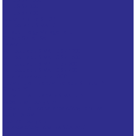
SIPLUS S7-300
SIPLUS S7-400
Блоки питания SITOP
Контролеры SIMATIC
Simatic Energy Management
Simatic S7 FAILSAFE
Telecontrol
Контроллеры SIMATIC S7-1200
Контроллеры SIMATIC S7-1500
Контроллеры SIMATIC S7-300
Контроллеры SIMATIC S7-400
Логические модули LOGO!
Промышленные компьютеры Simatic IPC
Simatic PG
Промышленные сети SIMATIC NET
Кабельная продукция
Промышленное сетевое оборудование
RUGGEDCOM
Прочие продукты
Сетевое оборудование SCALANCE
Прочие продукты