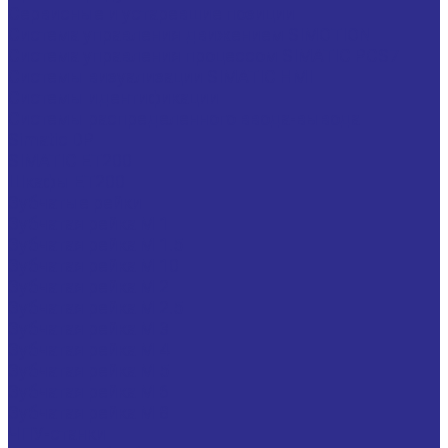
Сервисные и устаревшие позиции
Система управления движением SIMOTION
Система управления процессом SIMATIC PCS7
Системы визуализации SIMATIC HMI
Системы идентификации
Системы распределенного ввода-вывода
Simatic DP
SIMATIC ET200
Шкафы ET200
Зубчатые рейки
Зубчатая рейка М 1
Зубчатая рейка М 1.5
Зубчатая рейка М 10
Зубчатая рейка М 2
Зубчатая рейка М 2.5
Зубчатая рейка М 3
Зубчатая рейка М 4
Зубчатая рейка М 5
Зубчатая рейка М 6
Зубчатая рейка М 8
ЧПУ-станки