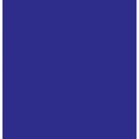
Угловые шарнирные головки с уплотнением
Шарнирные головки НАКОНЕЧНИКИ ШТОКОВ с
внешней (наружной) резьбой
Шарнирные головки НАКОНЕЧНИКИ ШТОКОВ с
внутренней резьбой
WINKEL
Комплектующие Winkel
Дистанционные кольца для подшипников
Крепежные фланцы
Регулировочные пластины
Стойки крепления профиля
Торцевые скребки
Подшипники WINKEL
Аксиальные подшипники
Подшипники для высокой нагрузки
Подшипники из нержавейки
Прецизионные подшипники
Регулируемые роликовые блоки
С пластиковым полиамидным покрытием
Термостойкие подшипники
Профиль Winkel
PG-L со сверлением