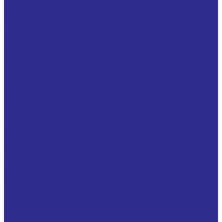
Роликоподшипниковые корпусные узлы тип SYNT
Узлы на лапах (облегченная серия, алюминий)
Узлы на лапах (Чугун)
Узлы с квадратным фланцем (чугун)
Узлы с коротким основанием ( термопластиковые,
композитные ) для пищевой промышленности
Узлы с коротким основанием (чугун)
Узлы с круглым фланцем (чугун)
Узлы с овальным фланцем (облегченная серия,
алюминий)
Узлы с овальным фланцем (чугун)
Корпусные подшипники
Высокотемпературные корпусные подшипники
Корпусные подшипники из нержавеющей стали
С коническим отверстием
С креплением ConCentra, тип YSP
Серия U00., K00. для узлов облегченной серии из
алюминия
Со стандартным внутренним кольцом
Со стопорными винтами
Серия SB, YAT, GAY..-NPP-B
Серия UC, YAR, GYE..-KRR-B