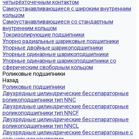
четырёхточечным контактом
Самоустанавливающиеся с широким внутренним
кольцом
Самоустанавливающиеся со стандартным
внутренним кольцом
Токоизолирующие подшипники
Упорно радиальные шариковые подшипники
Упорные двойные шарикоподшипники
Упорные одинарные шарикоподшипники
Упорные одинарные шарикоподшипники со
сферическим свободным кольцом
Роликовые подшипники
Назад
Роликовые подшипники
Двухрядные цилиндрические бессепараторные
роликоподшипники тип NNC
Двухрядные цилиндрические бессепараторные
роликоподшипники тип NNCF
Двухрядные цилиндрические бессепараторные
роликоподшипники тип NNCL
Двухрядные цилиндрические бессепараторные с
кольцевыми канавками