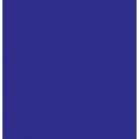
Торцевые крышки для разъемных подшипниковых
опор
Уплотнения для разъемных подшипниковых опор
Фиксирующие кольца для разъемных
подшипниковых опор
Фланцевые опоры тип I-1200
Фланцевые подшипниковые опоры 7225, тип FNL
Подшипниковые узлы
Корпусные подшипниковые узлы из нержавеющей
стали
Корпусные подшипниковые узлы с треугольным
фланцем (чугун)
Корпусные узлы с регулируемым фланцем
Натяжные подшипниковые узлы
(термопластиковые, композитные) для пищевой
промышленности
Натяжные подшипниковые узлы (чугун)
Натяжные подшипниковые узлы (чугун) в раме и
фиксирующим винтом
Подшипниковые узлы на лапах
(термопластиковые, композитные) для пищевой