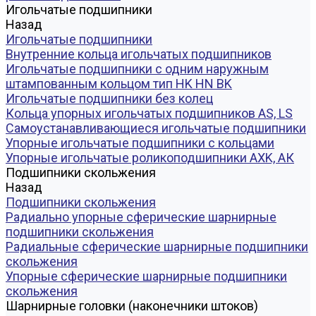
Игольчатые подшипники
Назад
Игольчатые подшипники
Внутренние кольца игольчатых подшипников
Игольчатые подшипники c одним наружным
штампованным кольцом тип HK HN BK
Игольчатые подшипники без колец
Кольца упорных игольчатых подшипников AS, LS
Самоустанавливающиеся игольчатые подшипники
Упорные игольчатые подшипники с кольцами
Упорные игольчатые роликоподшипники AXK, АК
Подшипники скольжения
Назад
Подшипники скольжения
Радиально упорные сферические шарнирные
подшипники скольжения
Радиальные сферические шарнирные подшипники
скольжения
Упорные сферические шарнирные подшипники
скольжения
Шарнирные головки (наконечники штоков)