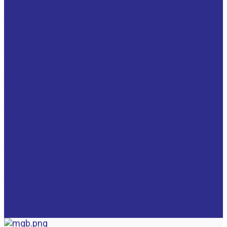
Изготовление металлорукавов по ТЗ заказчика
Импорт комплектующих
Импорт оригинальных подшипников и
комплектующих
Оригинальная техника Siemens в наличии и под
заказ
Компания
Новости
Статьи
Наше производство
Сотрудники
Политика конфиденциальности
Сертификаты
Производители
Отзывы
Стоимость доставки
Помощь
Оплата и гарантия
Доставка
Контакты