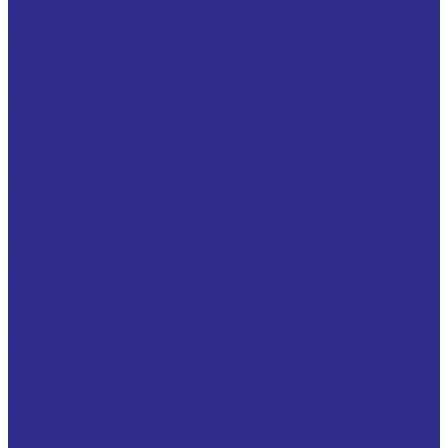
Муфта кулачковая
Полиуретановые, резиновые звездочки для муфт
Упругий элемент GET 19-24
Упругий элемент GET 24-32
Упругий элемент GET 28-38
Упругий элемент GET 38-45
Упругий элемент GET 42-55
Упругий элемент GET 48-60
Упругий элемент GET 55-70
Упругий элемент GET 65-75
Упругий элемент GET 75-90
Упругий элемент GET 90-100
Цепи приводные роликовые
Цепи
Цепи двухрядные
Цепи однорядные
Цепи трехрядные
SIEMENS
SIPLUS extreme
SIPLUS LOGO!
SIPLUS S7-1200
SIPLUS S7-1500