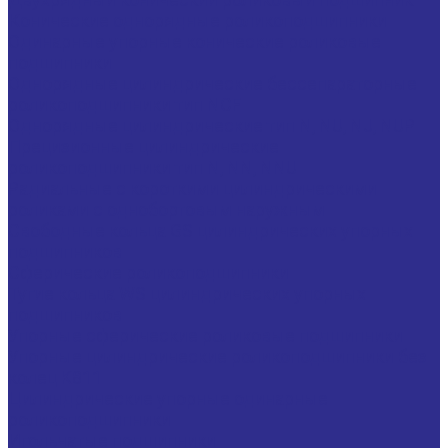
Конические однорядные роликоподшипники
Одинарные упорные конические роликовые
подшипники
Однорядные цилиндрические бессепараторные
роликоподшипники тип NCF
Однорядные цилиндрические тип N, NU, NJ, NUP
Прецизионные цилиндрические
роликоподшипники тип N, NN, NNU
Радиальные с короткими цилиндрическими
роликами с однобортовым наружным
Свободные кольца GS цилиндрических упорных
подшипников
Сферические роликоподшипники
Тугие кольца WS цилиндрических упорных
подшипников
Упорные сферические роликовые подшипники
Упорные цилиндрические роликоподшипники без
колец K811
Цилиндрические упорные одинарные
роликоподшипники
Игольчатые подшипники