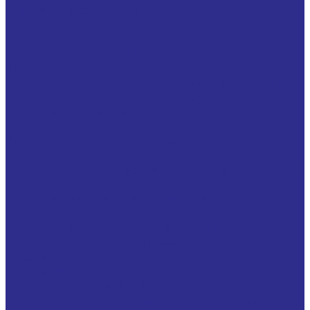
Внутренние кольца игольчатых подшипников
Игольчатые подшипники c одним наружным
штампованным кольцом тип HK HN BK
Игольчатые подшипники без колец
Кольца упорных игольчатых подшипников AS, LS
Самоустанавливающиеся игольчатые подшипники
Упорные игольчатые подшипники с кольцами
Упорные игольчатые роликоподшипники AXK, АК
Подшипники скольжения
Радиально упорные сферические шарнирные
подшипники скольжения
Радиальные сферические шарнирные подшипники
скольжения
Упорные сферические шарнирные подшипники
скольжения
Шарнирные головки (наконечники штоков)
Наконечники штоков с разрезным хвостовиком
Наконечники штоков со сварным хвостиком
Наконечники штоков со сварным хвостовиком,
прямоугольное сечение
Прямые шарнирные головки с уплотнением