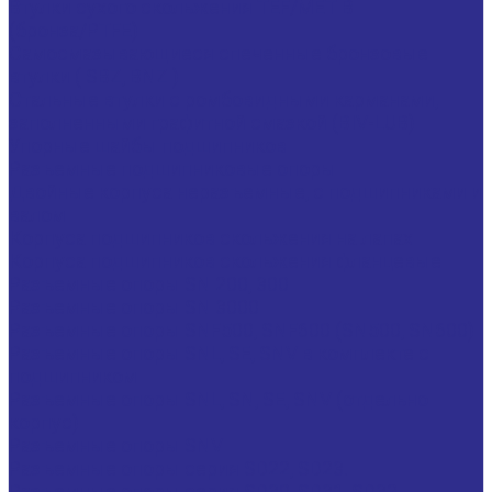
Втулки сухого скольжения TEF/MET B
(бронза/PTFE)
Самосмазывающиеся спеченные бронзовые
втулки ( SBZ, BNZ )
Стальные втулки с ромбовидными карманами,
заполненными графитной смазкой (BIV-LUB)
Упорные шайбы подшипников
Разъемные подшипниковые опоры
Двойные корпуса неразъемные, с подшипниками и
валом
Корпуса подшипников скольжения на лапах
Корпуса подшипников скольжения фланцевые
Разъемные опоры SN 200, 300
Разъемные опоры SN 3000
Разъемные опоры SNF500, SNF600 (SN500, SN600)
Разъемные опоры SNL, SE, SNV в комплекте с
подшипником
Разъемные опоры SNL, SN, SE, SNV (отдельно
корпус)
Разъемные опоры SNV
Разъемные опоры серия SD22, SD23.
Разъемные опоры серия SD30, SD31, SD32.