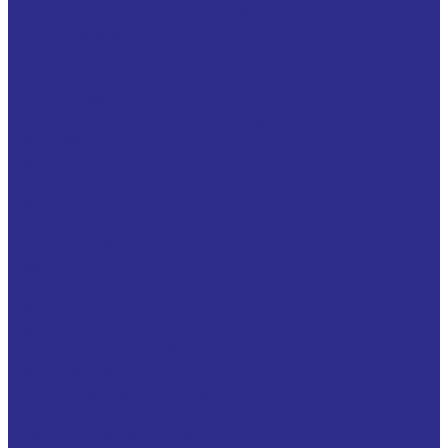
Шариковые втулки с фланцем
Обгонные муфты
Серия AV (GV)
Серия RSBW (GVG)
Муфта FP442 M
Обгонные муфты для мотоциклов
Серия AA
Серия AE
Серия AS (US)
Серия ASK
Серия ASNU (USNU)
Серия CSK P, PP (UK, UKZ, UKZZ, FK, FKN, FKNN)
Серия GFK
Серия HF, HFL
Серия NF (UF)
Серия NFR (CF)
Опорно-поворотные устройства MGB
Без зацепления
Внутреннее зацепление
Для поворотных столов (кругов)
Наружное зацепление