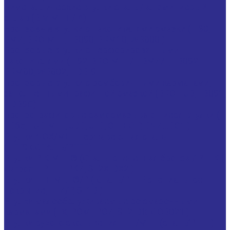
Биметаллические втулки сталь / алюминиевый
сплав (BIV-MET / A)
Бронзовые втулки с накопителями смазки ( E90,
BMZ, BRO-MET, FB090, BRM10, WB800 )
Бронзовые втулки с перфорированными
накопителями ( E92, BRO-MET/L, BMZ/L, FB092,
BRM80, WB802, HDB-9
Бронзовые втулки с ромбовидными карманами,
заполненными графитной смазкой (BRO-LUB, FB091,
HDB9G)
Бронзографитовые самосмазывающиеся втулки (
EB65, LUB-MET, JDB, JFB, OLTEC P, BNZ...BG1 )
Втулки NOX/MET нержавеющая сталь
(НЕРЖ.СТАЛЬ/PTFE)
Втулки PIK-MET® (Сталь+спеченная бронза / PEEK (
Carbon + PTFE, PKZ, SF2X, DX2 )
Втулки TEF-MET®/P ( Сталь/PTFE специальное
покрытие, TFZ/P, SF1D )
Втулки малообслуживаемые со смазочными
карманами (EX, POM , POZ, SF2, DX, COB021 )
Втулки сухого скольжения TEF/MET (сталь/PTFE)