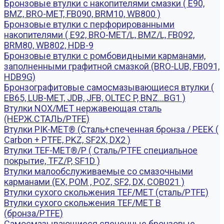
Бронзовые втулки с накопителями смазки ( E90,
BMZ, BRO-MET, FB090, BRM10, WB800 )
Бронзовые втулки с перфорированными
накопителями ( E92, BRO-MET/L, BMZ/L, FB092,
BRM80, WB802, HDB-9
Бронзовые втулки с ромбовидными карманами,
заполненными графитной смазкой (BRO-LUB, FB091,
HDB9G)
Бронзографитовые самосмазывающиеся втулки (
EB65, LUB-MET, JDB, JFB, OLTEC P, BNZ...BG1 )
Втулки NOX/MET нержавеющая сталь
(НЕРЖ.СТАЛЬ/PTFE)
Втулки PIK-MET® (Сталь+спеченная бронза / PEEK (
Carbon + PTFE, PKZ, SF2X, DX2 )
Втулки TEF-MET®/P ( Сталь/PTFE специальное
покрытие, TFZ/P, SF1D )
Втулки малообслуживаемые со смазочными
карманами (EX, POM , POZ, SF2, DX, COB021 )
Втулки сухого скольжения TEF/MET (сталь/PTFE)
Втулки сухого скольжения TEF/MET B
(бронза/PTFE)
Самосмазывающиеся спеченные бронзовые