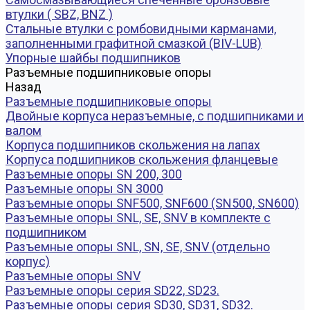
втулки ( SBZ, BNZ )
Стальные втулки с ромбовидными карманами,
заполненными графитной смазкой (BIV-LUB)
Упорные шайбы подшипников
Разъемные подшипниковые опоры
Назад
Разъемные подшипниковые опоры
Двойные корпуса неразъемные, с подшипниками и
валом
Корпуса подшипников скольжения на лапах
Корпуса подшипников скольжения фланцевые
Разъемные опоры SN 200, 300
Разъемные опоры SN 3000
Разъемные опоры SNF500, SNF600 (SN500, SN600)
Разъемные опоры SNL, SE, SNV в комплекте с
подшипником
Разъемные опоры SNL, SN, SE, SNV (отдельно
корпус)
Разъемные опоры SNV
Разъемные опоры серия SD22, SD23.
Разъемные опоры серия SD30, SD31, SD32.