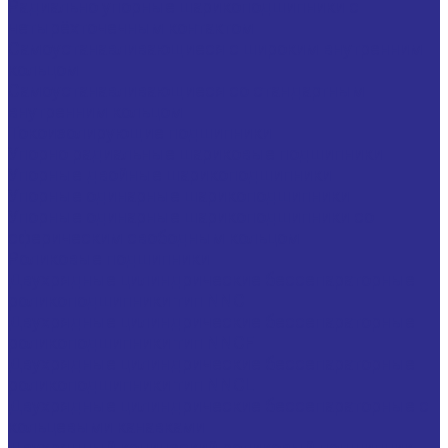
Радиально упорные шарикоподшипники с
четырёхточечным контактом
Самоустанавливающиеся с широким внутренним
кольцом
Самоустанавливающиеся со стандартным
внутренним кольцом
Токоизолирующие подшипники
Упорно радиальные шариковые подшипники
Упорные двойные шарикоподшипники
Упорные одинарные шарикоподшипники
Упорные одинарные шарикоподшипники со
сферическим свободным кольцом
Роликовые подшипники
Двухрядные цилиндрические бессепараторные
роликоподшипники тип NNC
Двухрядные цилиндрические бессепараторные
роликоподшипники тип NNCF
Двухрядные цилиндрические бессепараторные
роликоподшипники тип NNCL
Двухрядные цилиндрические бессепараторные с
кольцевыми канавками
Двухрядный конический роликовый подшипник