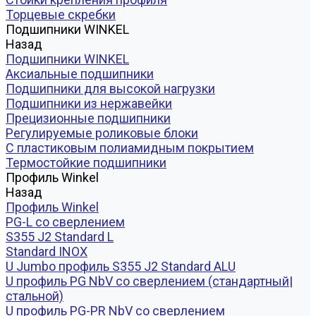
Торцевые скребки
Подшипники WINKEL
Назад
Подшипники WINKEL
Аксиальные подшипники
Подшипники для высокой нагрузки
Подшипники из нержавейки
Прецизионные подшипники
Регулируемые роликовые блоки
С пластиковым полиамидным покрытием
Термостойкие подшипники
Профиль Winkel
Назад
Профиль Winkel
PG-L со сверлением
S355 J2 Standard L
Standard INOX
U Jumbo профиль S355 J2 Standard ALU
U профиль PG NbV со сверлением (стандартный|
стальной)
U профиль PG-PR NbV со сверлением