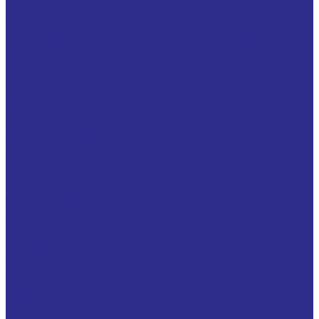
Серия UCX
Со стопорными кольцами
Серия HC, YEL, GE..KRR-B, GE..KTT-B, GE..KLL-B,
GNE...KRR-B
Серия SA, YET, GRAE..NPP-B, RAE..NPP-B, RALE..NPP-
B
Системы линейного перемещения
Аксессуары
Вал полый прецизионный
Валы прецизионные с опорой
Линейные подшипники в сборе с опорой
Линейные подшипники шариковые втулки для
линейного перемещения
Направляющие серии CG
Направляющие серии CRG
Направляющие серии EG
Направляющие серии HG
Направляющие серии MG
Направляющие серии RG
Опоры для прецизионных валов
Прецизионные валы