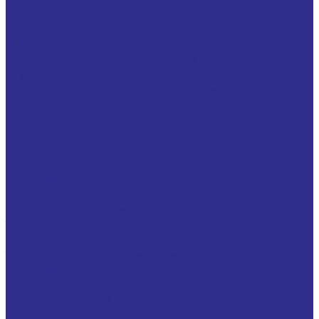
S355 J2 Standard L
Standard INOX
U Jumbo профиль S355 J2 Standard ALU
U профиль PG NbV со сверлением (стандартный|
стальной)
U профиль PG-PR NbV со сверлением
U профиль PR NbV
U профиль Standard
U профиль Standard ALU
Монорельс
Т профиль NbV
Подшипники для сельскохозяйственной техники
Подшипники HARP ( ХАРП )
Подшипники для сельскохозяйственных машин
тип GW с квадратным отверстием
Подшипники для сельскохозяйственных машин
тип GW с круглым отверстием
Подшипниковые узлы GWST ( ST )
Втулки скольжения
Биметаллические втулки с накопителями смазки
EMT, BIZ (BIV-MET), JF800