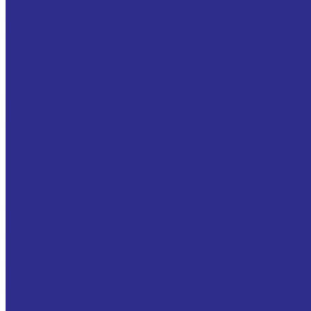
Вал полый прецизионный
Валы прецизионные с опорой
Обгонные муфты
Серия AV (GV)
Серия RSBW (GVG)
Муфта FP442 M
Опорно-поворотные устройства MGB
Без зацепления
Внутреннее зацепление
Для поворотных столов (кругов)
Втулки Тапербуш/Таперлок (Taper Bush / Taper Lock )
Втулки тапербуш 1008
Втулки тапербуш 1108
Втулки тапербуш 1210
Зажимные втулки
Бесшпоночная зажимная муфта втулка Тип BK61,
Втулки зажимные, Тип BK80, KLCC, PHF FX20
Втулки зажимные, Тип KLAA, RCK13, PH FX41
Зубчатые шестерни
Зубчатые шестерни без ступицы
Прямозубые зубчатые шестерни со ступицей
Шкивы для ремней