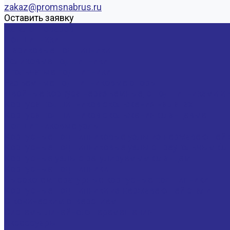
zakaz@promsnabrus.ru
Оставить заявку
Каталог товаров
Подшипники
Шариковые подшипники
Роликовые подшипники
Игольчатые подшипники
Разъемные подшипниковые опоры
Двойные корпуса неразъемные, с подшипниками и 
Корпуса подшипников скольжения на лапах
Корпуса подшипников скольжения фланцевые
Подшипниковые узлы
Корпусные подшипниковые узлы из нержавеющей 
Корпусные подшипниковые узлы с треугольным фла
Корпусные узлы с регулируемым фланцем
Корпусные подшипники
Высокотемпературные корпусные подшипники
Корпусные подшипники из нержавеющей стали
С коническим отверстием
Системы линейного перемещения
Аксессуары