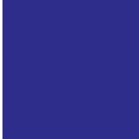
Зубчатые шкивы
Клиновые ременные шкивы
Поликлиновые шкивы
Звездочки цепные для приводных роликовых цепе
Двойные звездочки для двух однорядных цепей
Звездочки из нержавеющей стали со ступицей под 
Звездочки калеными зубьями со ступицей под раст
Муфта кулачковая
Полиуретановые, резиновые звездочки для муфт
Цепи приводные роликовые
Цепи
SIEMENS
SIPLUS extreme
Блоки питания SITOP
Контролеры SIMATIC
Зубчатые рейки
Зубчатая рейка М 1
Зубчатая рейка М 1.5
Зубчатая рейка М 10