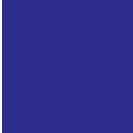
Зубчатые шкивы
Клиновые ременные шкивы
Поликлиновые шкивы
Звездочки цепные для приводных роликовых цепе
Двойные звездочки для двух однорядных цепей
Звездочки из нержавеющей стали со ступицей под 
Звездочки калеными зубьями со ступицей под раст
Муфта кулачковая
Полиуретановые, резиновые звездочки для муфт
Цепи приводные роликовые
Цепи
SIEMENS
SIPLUS extreme
Блоки питания SITOP
Контролеры SIMATIC
Зубчатые рейки
Зубчатая рейка М 1
Зубчатая рейка М 1.5
Зубчатая рейка М 10