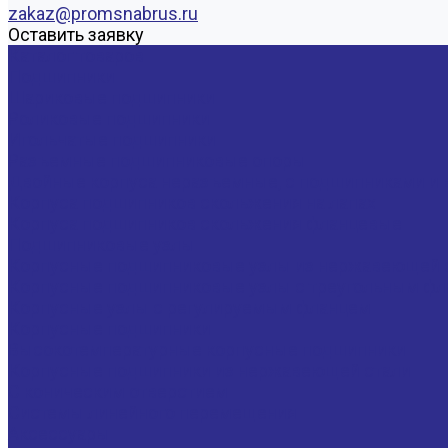
zakaz@promsnabrus.ru
Оставить заявку
Каталог товаров
Подшипники
Шариковые подшипники
Роликовые подшипники
Игольчатые подшипники
Разъемные подшипниковые опоры
Двойные корпуса неразъемные, с подшипниками и 
Корпуса подшипников скольжения на лапах
Корпуса подшипников скольжения фланцевые
Подшипниковые узлы
Корпусные подшипниковые узлы из нержавеющей 
Корпусные подшипниковые узлы с треугольным фла
Корпусные узлы с регулируемым фланцем
Корпусные подшипники
Высокотемпературные корпусные подшипники
Корпусные подшипники из нержавеющей стали
С коническим отверстием
Системы линейного перемещения
Аксессуары