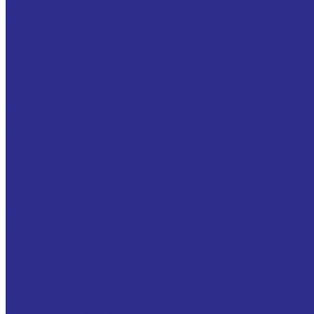
Вал полый прецизионный
Валы прецизионные с опорой
Обгонные муфты
Серия AV (GV)
Серия RSBW (GVG)
Муфта FP442 M
Опорно-поворотные устройства MGB
Без зацепления
Внутреннее зацепление
Для поворотных столов (кругов)
Втулки Тапербуш/Таперлок (Taper Bush / Taper Lock )
Втулки тапербуш 1008
Втулки тапербуш 1108
Втулки тапербуш 1210
Зажимные втулки
Бесшпоночная зажимная муфта втулка Тип BK61,
Втулки зажимные, Тип BK80, KLCC, PHF FX20
Втулки зажимные, Тип KLAA, RCK13, PH FX41
Зубчатые шестерни
Зубчатые шестерни без ступицы
Прямозубые зубчатые шестерни со ступицей
Шкивы для ремней