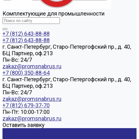
Комплектующие для промышленности
+7 (812) 643-88-88
+7 (812) 643-88-88
г. Санкт-Петербург, Старо-Петергофский пр., д. 40,
БЦ Партнер, оф.213
Пн-Вс: 24/7
zakaz@promsnabrus.ru
+7 (800) 350-88-64
г. Санкт-Петербург, Старо-Петергофский пр., д. 40,
БЦ Партнер, оф.213
Пн-Вс: 24/7
zakaz@promsnabrus.ru
+7 (812) 679-37-70
Пн-Пт: 10:00-17:00
zakaz@promsnabrus.ru
Оставить заявку
Каталог товаров
Подшипники