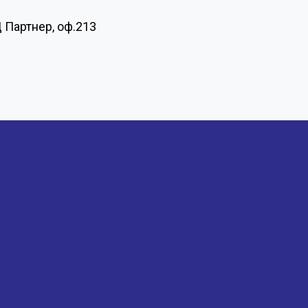
Ц Партнер, оф.213
валом
стали
нцем (чугун)