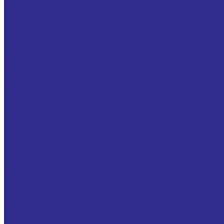
Корпусные подшипники
Высокотемпературные корпусные подшипники
Корпусные подшипники из нержавеющей стали
С коническим отверстием
Системы линейного перемещения
Аксессуары
Вал полый прецизионный
Валы прецизионные с опорой
Обгонные муфты
Серия AV (GV)
Серия RSBW (GVG)
Муфта FP442 M
Опорно-поворотные устройства MGB
Без зацепления
Внутреннее зацепление
Для поворотных столов (кругов)
Втулки Тапербуш/Таперлок (Taper Bush / Taper Lock )
Втулки тапербуш 1008
Втулки тапербуш 1108
Втулки тапербуш 1210
Зажимные втулки