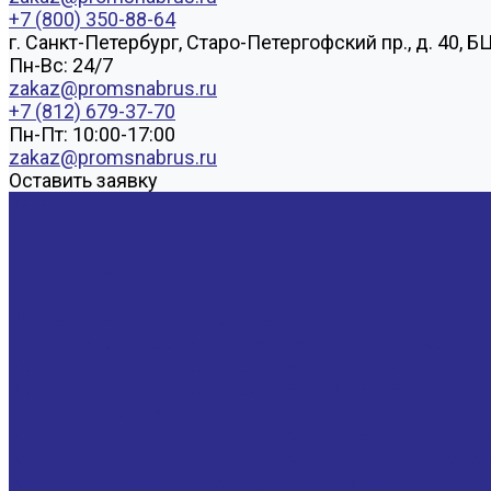
+7 (800) 350-88-64
г. Санкт-Петербург, Старо-Петергофский пр., д. 40, Б
Пн-Вс: 24/7
zakaz@promsnabrus.ru
+7 (812) 679-37-70
Пн-Пт: 10:00-17:00
zakaz@promsnabrus.ru
Оставить заявку
Каталог товаров
Подшипники
Шариковые подшипники
Роликовые подшипники
Игольчатые подшипники
Разъемные подшипниковые опоры
Двойные корпуса неразъемные, с подшипниками и 
Корпуса подшипников скольжения на лапах
Корпуса подшипников скольжения фланцевые
Подшипниковые узлы
Корпусные подшипниковые узлы из нержавеющей 
Корпусные подшипниковые узлы с треугольным фла
Корпусные узлы с регулируемым фланцем