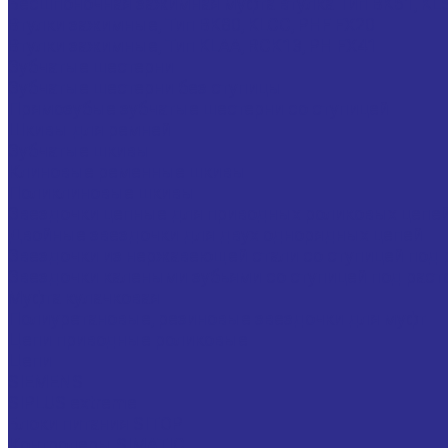
Бесшпоночная зажимная муфта втулка Тип BK61,
Втулки зажимные, Тип BK80, KLCC, PHF FX20
Втулки зажимные, Тип KLAA, RCK13, PH FX41
Зубчатые шестерни
Зубчатые шестерни без ступицы
Прямозубые зубчатые шестерни со ступицей
Шкивы для ремней
Зубчатые шкивы
Клиновые ременные шкивы
Поликлиновые шкивы
Звездочки цепные для приводных роликовых цепе
Двойные звездочки для двух однорядных цепей
Звездочки из нержавеющей стали со ступицей под 
Звездочки калеными зубьями со ступицей под раст
Муфта кулачковая
Полиуретановые, резиновые звездочки для муфт
Цепи приводные роликовые
Цепи
SIEMENS
SIPLUS extreme
Блоки питания SITOP
Контролеры SIMATIC