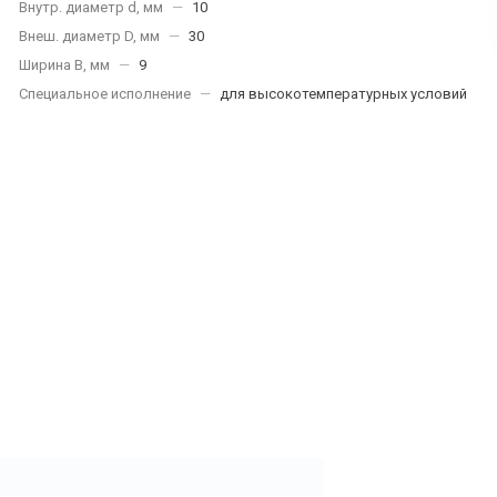
Внутр. диаметр d, мм
—
10
Внеш. диаметр D, мм
—
30
Ширина B, мм
—
9
Специальное исполнение
—
для высокотемпературных условий