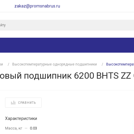
zakaz@promsnabrus.ru
ки
/
Высокотемпературные однорядные подшипники
/
Высокотемперат
вый подшипник 6200 BHTS ZZ C
СРАВНИТЬ
Характеристики
Масса, кг
—
0.03