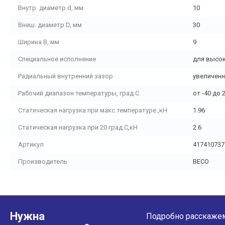
Внутр. диаметр d, мм
10
Внеш. диаметр D, мм
30
Ширина B, мм
9
Специальное исполнение
для высо
Радиальный внутренний зазор
увеличенн
Рабочий диапазон температуры, град.С
от -40 до 
Статическая нагрузка при макс.температуре.,кН
1.96
Статическая нагрузка при 20 град.С,кН
2.6
Артикул
417410737
Производитель
BECO
Нужна
Подробно расскажем 