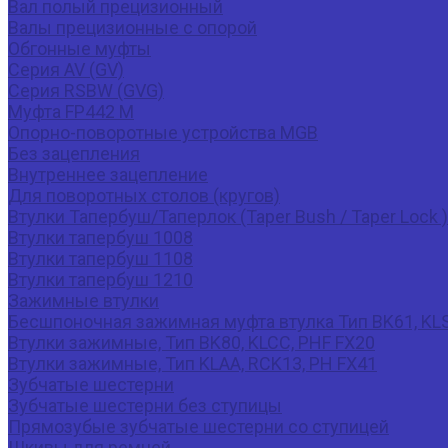
Вал полый прецизионный
Валы прецизионные с опорой
Обгонные муфты
Серия AV (GV)
Серия RSBW (GVG)
Муфта FP442 M
Опорно-поворотные устройства MGB
Без зацепления
Внутреннее зацепление
Для поворотных столов (кругов)
Втулки Тапербуш/Таперлок (Taper Bush / Taper Lock )
Втулки тапербуш 1008
Втулки тапербуш 1108
Втулки тапербуш 1210
Зажимные втулки
Бесшпоночная зажимная муфта втулка Тип BK61,
Втулки зажимные, Тип BK80, KLCC, PHF FX20
Втулки зажимные, Тип KLAA, RCK13, PH FX41
Зубчатые шестерни
Зубчатые шестерни без ступицы
Прямозубые зубчатые шестерни со ступицей
Шкивы для ремней