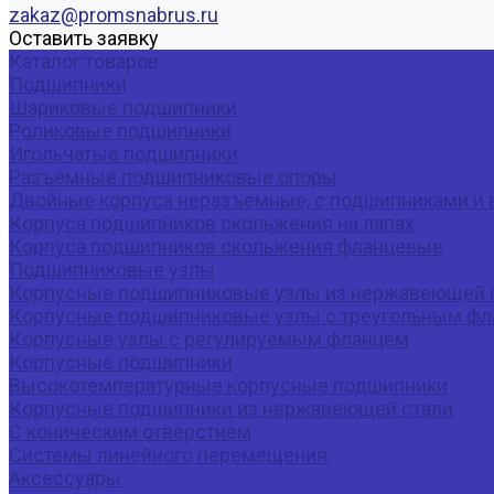
zakaz@promsnabrus.ru
Оставить заявку
Каталог товаров
Подшипники
Шариковые подшипники
Роликовые подшипники
Игольчатые подшипники
Разъемные подшипниковые опоры
Двойные корпуса неразъемные, с подшипниками и 
Корпуса подшипников скольжения на лапах
Корпуса подшипников скольжения фланцевые
Подшипниковые узлы
Корпусные подшипниковые узлы из нержавеющей 
Корпусные подшипниковые узлы с треугольным фла
Корпусные узлы с регулируемым фланцем
Корпусные подшипники
Высокотемпературные корпусные подшипники
Корпусные подшипники из нержавеющей стали
С коническим отверстием
Системы линейного перемещения
Аксессуары