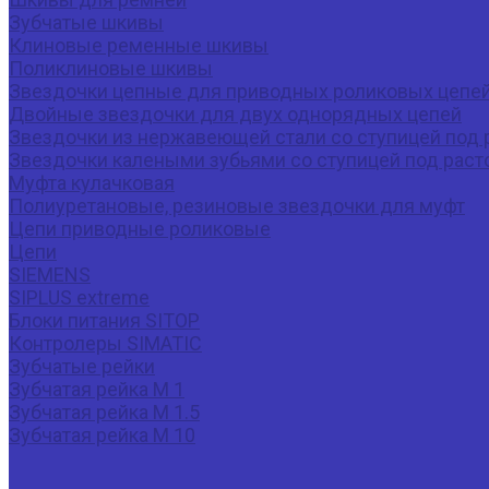
Зубчатые шкивы
Клиновые ременные шкивы
Поликлиновые шкивы
Звездочки цепные для приводных роликовых цепе
Двойные звездочки для двух однорядных цепей
Звездочки из нержавеющей стали со ступицей под 
Звездочки калеными зубьями со ступицей под раст
Муфта кулачковая
Полиуретановые, резиновые звездочки для муфт
Цепи приводные роликовые
Цепи
SIEMENS
SIPLUS extreme
Блоки питания SITOP
Контролеры SIMATIC
Зубчатые рейки
Зубчатая рейка М 1
Зубчатая рейка М 1.5
Зубчатая рейка М 10