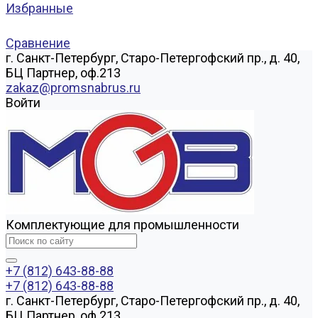
Избранные
Сравнение
г. Санкт-Петербург, Старо-Петергофский пр., д. 40,
БЦ Партнер, оф.213
zakaz@promsnabrus.ru
Войти
Комплектующие для промышленности
+7 (812) 643-88-88
+7 (812) 643-88-88
г. Санкт-Петербург, Старо-Петергофский пр., д. 40,
БЦ Партнер, оф.213