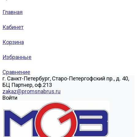
Главная
Кабинет
Корзина
Избранные
Сравнение
г. Санкт-Петербург, Старо-Петергофский пр., д. 40,
БЦ Партнер, оф.213
zakaz@promsnabrus.ru
Войти