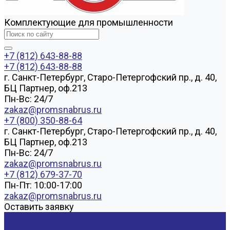
Комплектующие для промышленности
+7 (812) 643-88-88
+7 (812) 643-88-88
г. Санкт-Петербург, Старо-Петергофский пр., д. 40,
БЦ Партнер, оф.213
Пн-Вс: 24/7
zakaz@promsnabrus.ru
+7 (800) 350-88-64
г. Санкт-Петербург, Старо-Петергофский пр., д. 40,
БЦ Партнер, оф.213
Пн-Вс: 24/7
zakaz@promsnabrus.ru
+7 (812) 679-37-70
Пн-Пт: 10:00-17:00
zakaz@promsnabrus.ru
Оставить заявку
Каталог товаров
Подшипники