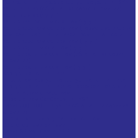
Роликоподшипниковые корпусные узлы тип SYNT
Узлы на лапах (облегченная серия, алюминий)
Узлы на лапах (Чугун)
Узлы с квадратным фланцем (чугун)
Узлы с коротким основанием ( термопластиковые,
композитные ) для пищевой промышленности
Узлы с коротким основанием (чугун)
Узлы с круглым фланцем (чугун)
Узлы с овальным фланцем (облегченная серия,
алюминий)
Узлы с овальным фланцем (чугун)
Корпусные подшипники
Высокотемпературные корпусные подшипники
Корпусные подшипники из нержавеющей стали
С коническим отверстием
С креплением ConCentra, тип YSP
Серия U00., K00. для узлов облегченной серии из
алюминия
Со стандартным внутренним кольцом
Со стопорными винтами
Серия SB, YAT, GAY..-NPP-B
Серия UC, YAR, GYE..-KRR-B