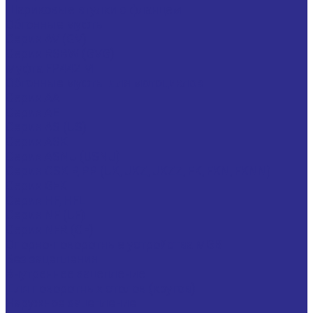
Шариковые втулки с фланцем
Обгонные муфты
Серия AV (GV)
Серия RSBW (GVG)
Муфта FP442 M
Обгонные муфты для мотоциклов
Серия AA
Серия AE
Серия AS (US)
Серия ASK
Серия ASNU (USNU)
Серия CSK P, PP (UK, UKZ, UKZZ, FK, FKN, FKNN)
Серия GFK
Серия HF, HFL
Серия NF (UF)
Серия NFR (CF)
Опорно-поворотные устройства MGB
Без зацепления
Внутреннее зацепление
Для поворотных столов (кругов)
Наружное зацепление