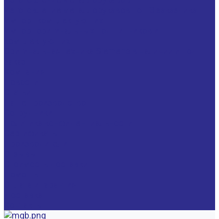
Изготовление металлорукавов по ТЗ заказчика
Импорт комплектующих
Импорт оригинальных подшипников и
комплектующих
Оригинальная техника Siemens в наличии и под
заказ
Компания
Новости
Статьи
Наше производство
Сотрудники
Политика конфиденциальности
Сертификаты
Производители
Отзывы
Стоимость доставки
Помощь
Оплата и гарантия
Доставка
Контакты