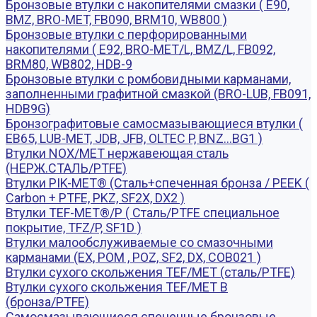
Бронзовые втулки с накопителями смазки ( E90,
BMZ, BRO-MET, FB090, BRM10, WB800 )
Бронзовые втулки с перфорированными
накопителями ( E92, BRO-MET/L, BMZ/L, FB092,
BRM80, WB802, HDB-9
Бронзовые втулки с ромбовидными карманами,
заполненными графитной смазкой (BRO-LUB, FB091,
HDB9G)
Бронзографитовые самосмазывающиеся втулки (
EB65, LUB-MET, JDB, JFB, OLTEC P, BNZ...BG1 )
Втулки NOX/MET нержавеющая сталь
(НЕРЖ.СТАЛЬ/PTFE)
Втулки PIK-MET® (Сталь+спеченная бронза / PEEK (
Carbon + PTFE, PKZ, SF2X, DX2 )
Втулки TEF-MET®/P ( Сталь/PTFE специальное
покрытие, TFZ/P, SF1D )
Втулки малообслуживаемые со смазочными
карманами (EX, POM , POZ, SF2, DX, COB021 )
Втулки сухого скольжения TEF/MET (сталь/PTFE)
Втулки сухого скольжения TEF/MET B
(бронза/PTFE)
Самосмазывающиеся спеченные бронзовые