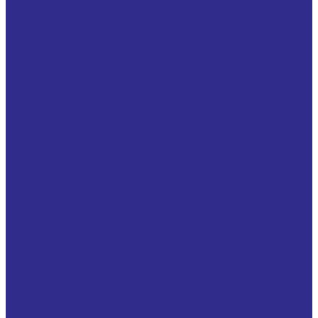
5-осевые обрабатывающие центры
Горизонтально-расточные станки
Токарно-карусельные станки
Токарно-фрезерные центры
Токарные обрабатывающие центры
Токарные станки
Токарные станки с ЧПУ
Токарные Трубонарезные станки
Фрезерные обрабатывающие центры
Двигатели Cummins
Приводные ремни
Услуги
Импортозамещение
Производство аналогов подшипников SKF и FAG и
поставка оригинальных под заказ
Производство аналогов подшипников мировых
брендов
Изготовление на заказ
Изготовление комплектующих по ТЗ заказчика
Изготовление подшипников всех видов на заказ
Изготовление втулок скольжения на заказ
Изготовление металлорукавов