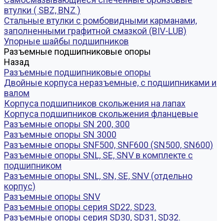
втулки ( SBZ, BNZ )
Стальные втулки с ромбовидными карманами,
заполненными графитной смазкой (BIV-LUB)
Упорные шайбы подшипников
Разъемные подшипниковые опоры
Назад
Разъемные подшипниковые опоры
Двойные корпуса неразъемные, с подшипниками и
валом
Корпуса подшипников скольжения на лапах
Корпуса подшипников скольжения фланцевые
Разъемные опоры SN 200, 300
Разъемные опоры SN 3000
Разъемные опоры SNF500, SNF600 (SN500, SN600)
Разъемные опоры SNL, SE, SNV в комплекте с
подшипником
Разъемные опоры SNL, SN, SE, SNV (отдельно
корпус)
Разъемные опоры SNV
Разъемные опоры серия SD22, SD23.
Разъемные опоры серия SD30, SD31, SD32.