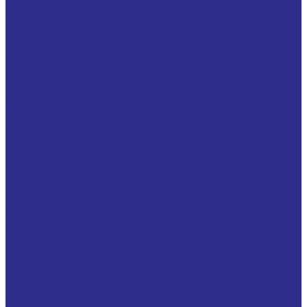
Угловые шарнирные головки с уплотнением
Шарнирные головки НАКОНЕЧНИКИ ШТОКОВ с
внешней (наружной) резьбой
Шарнирные головки НАКОНЕЧНИКИ ШТОКОВ с
внутренней резьбой
WINKEL
Комплектующие Winkel
Дистанционные кольца для подшипников
Крепежные фланцы
Регулировочные пластины
Стойки крепления профиля
Торцевые скребки
Подшипники WINKEL
Аксиальные подшипники
Подшипники для высокой нагрузки
Подшипники из нержавейки
Прецизионные подшипники
Регулируемые роликовые блоки
С пластиковым полиамидным покрытием
Термостойкие подшипники
Профиль Winkel
PG-L со сверлением