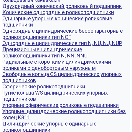
Двухрядный конический роликовый подшипник
Конические однорядные роликоподшипники
Одинарные упорные конические роликовые
подшипники
Однорядные цилиндрические бессепараторные
роликоподшипники тип NCF
Однорядные цилиндрические тип N, NU, NJ, NUP
Прецизионные цилиндрические
роликоподшипники тип N, NN, NNU
Радиальные с короткими цилиндрическими
роликами с однобортовым наружным
Свободные кольца GS цилиндрических упорных
подшипников
Сферические роликоподшипники
Тугие кольца WS цилиндрических упорных
подшипников
Упорные сферические роликовые подшипники
Упорные цилиндрические роликоподшипники без
колец K811
Цилиндрические упорные одинарные
роликоподшипники