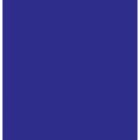
Серия UCX
Со стопорными кольцами
Серия HC, YEL, GE..KRR-B, GE..KTT-B, GE..KLL-B,
GNE...KRR-B
Серия SA, YET, GRAE..NPP-B, RAE..NPP-B, RALE..NPP-
B
Системы линейного перемещения
Аксессуары
Вал полый прецизионный
Валы прецизионные с опорой
Линейные подшипники в сборе с опорой
Линейные подшипники шариковые втулки для
линейного перемещения
Направляющие серии CG
Направляющие серии CRG
Направляющие серии EG
Направляющие серии HG
Направляющие серии MG
Направляющие серии RG
Опоры для прецизионных валов
Прецизионные валы