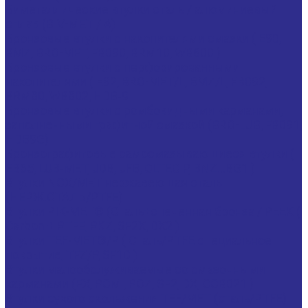
Биметаллические втулки сталь / алюминиевый
сплав (BIV-MET / A)
Бронзовые втулки с накопителями смазки ( E90,
BMZ, BRO-MET, FB090, BRM10, WB800 )
Бронзовые втулки с перфорированными
накопителями ( E92, BRO-MET/L, BMZ/L, FB092,
BRM80, WB802, HDB-9
Бронзовые втулки с ромбовидными карманами,
заполненными графитной смазкой (BRO-LUB, FB091,
HDB9G)
Бронзографитовые самосмазывающиеся втулки (
EB65, LUB-MET, JDB, JFB, OLTEC P, BNZ...BG1 )
Втулки NOX/MET нержавеющая сталь
(НЕРЖ.СТАЛЬ/PTFE)
Втулки PIK-MET® (Сталь+спеченная бронза / PEEK (
Carbon + PTFE, PKZ, SF2X, DX2 )
Втулки TEF-MET®/P ( Сталь/PTFE специальное
покрытие, TFZ/P, SF1D )
Втулки малообслуживаемые со смазочными
карманами (EX, POM , POZ, SF2, DX, COB021 )
Втулки сухого скольжения TEF/MET (сталь/PTFE)