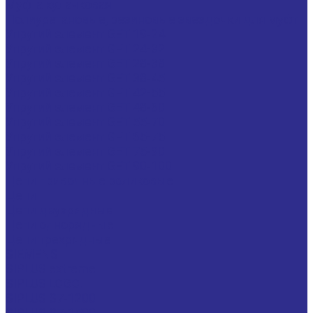
Муфта кулачковая
Полиуретановые, резиновые звездочки для муфт
Упругий элемент GET 19-24
Упругий элемент GET 24-32
Упругий элемент GET 28-38
Упругий элемент GET 38-45
Упругий элемент GET 42-55
Упругий элемент GET 48-60
Упругий элемент GET 55-70
Упругий элемент GET 65-75
Упругий элемент GET 75-90
Упругий элемент GET 90-100
Цепи приводные роликовые
Цепи
Цепи двухрядные
Цепи однорядные
Цепи трехрядные
SIEMENS
SIPLUS extreme
SIPLUS LOGO!
SIPLUS S7-1200
SIPLUS S7-1500