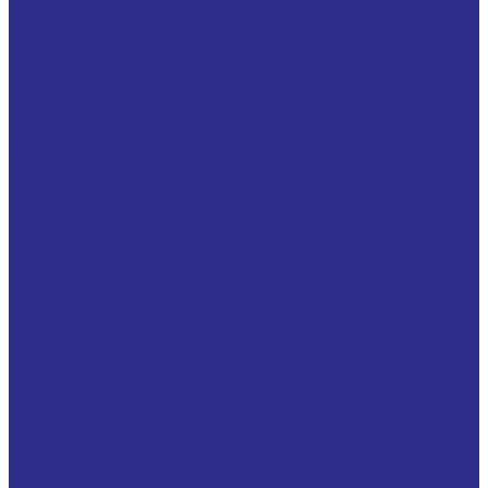
Радиально упорные шарикоподшипники с
четырёхточечным контактом
Самоустанавливающиеся с широким внутренним
кольцом
Самоустанавливающиеся со стандартным
внутренним кольцом
Токоизолирующие подшипники
Упорно радиальные шариковые подшипники
Упорные двойные шарикоподшипники
Упорные одинарные шарикоподшипники
Упорные одинарные шарикоподшипники со
сферическим свободным кольцом
Роликовые подшипники
Двухрядные цилиндрические бессепараторные
роликоподшипники тип NNC
Двухрядные цилиндрические бессепараторные
роликоподшипники тип NNCF
Двухрядные цилиндрические бессепараторные
роликоподшипники тип NNCL
Двухрядные цилиндрические бессепараторные с
кольцевыми канавками
Двухрядный конический роликовый подшипник