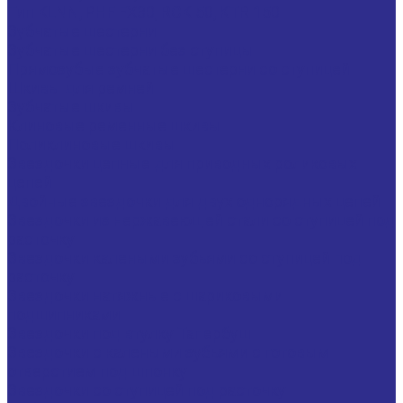
Тип KLNN, PHF FX30, RCK 50, KTR 150
Зубчатые шестерни
Зубчатые шестерни без ступицы
Прямозубые зубчатые шестерни со ступицей
Шкивы для ремней
Зубчатые шкивы
Клиновые ременные шкивы
Поликлиновые шкивы
Звездочки цепные для приводных роликовых
цепей
Двойные звездочки для двух однорядных цепей
Звездочки из нержавеющей стали со ступицей под
расточку
Звездочки калеными зубьями со ступицей под
расточку
Звездочки натяжные с шариковыми
подшипниками
Звездочки под втулку Тапербуш
Звездочки с калеными зубьями с готовым
отверстием под шпонку
Звездочки со ступицей под расточку