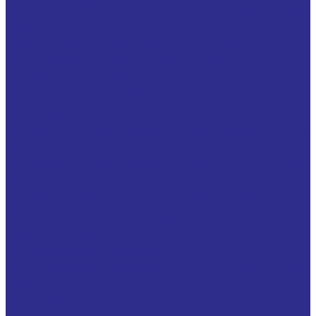
Торцевые крышки для разъемных подшипниковых
опор
Уплотнения для разъемных подшипниковых опор
Фиксирующие кольца для разъемных
подшипниковых опор
Фланцевые опоры тип I-1200
Фланцевые подшипниковые опоры 7225, тип FNL
Подшипниковые узлы
Корпусные подшипниковые узлы из нержавеющей
стали
Корпусные подшипниковые узлы с треугольным
фланцем (чугун)
Корпусные узлы с регулируемым фланцем
Натяжные подшипниковые узлы
(термопластиковые, композитные) для пищевой
промышленности
Натяжные подшипниковые узлы (чугун)
Натяжные подшипниковые узлы (чугун) в раме и
фиксирующим винтом
Подшипниковые узлы на лапах
(термопластиковые, композитные) для пищевой