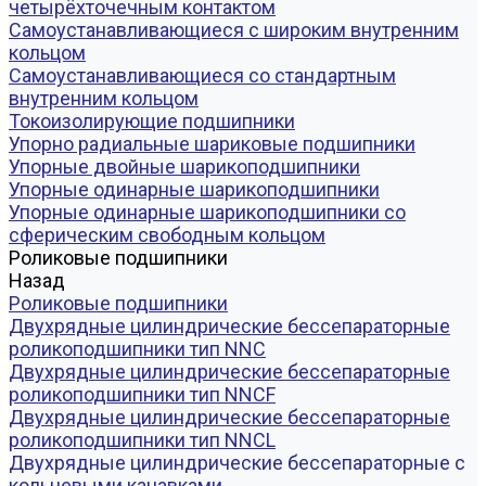
четырёхточечным контактом
Самоустанавливающиеся с широким внутренним
кольцом
Самоустанавливающиеся со стандартным
внутренним кольцом
Токоизолирующие подшипники
Упорно радиальные шариковые подшипники
Упорные двойные шарикоподшипники
Упорные одинарные шарикоподшипники
Упорные одинарные шарикоподшипники со
сферическим свободным кольцом
Роликовые подшипники
Назад
Роликовые подшипники
Двухрядные цилиндрические бессепараторные
роликоподшипники тип NNC
Двухрядные цилиндрические бессепараторные
роликоподшипники тип NNCF
Двухрядные цилиндрические бессепараторные
роликоподшипники тип NNCL
Двухрядные цилиндрические бессепараторные с
кольцевыми канавками