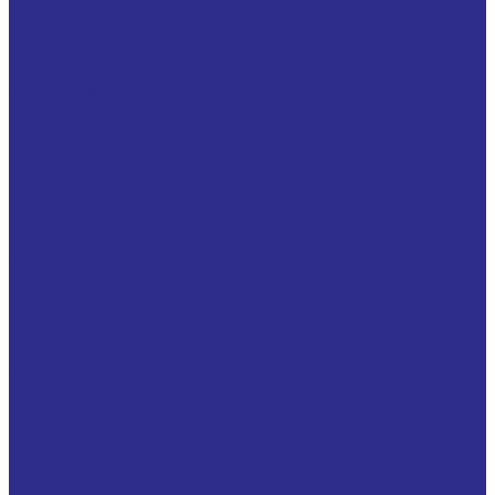
SIPLUS S7-300
SIPLUS S7-400
Блоки питания SITOP
Контролеры SIMATIC
Simatic Energy Management
Simatic S7 FAILSAFE
Telecontrol
Контроллеры SIMATIC S7-1200
Контроллеры SIMATIC S7-1500
Контроллеры SIMATIC S7-300
Контроллеры SIMATIC S7-400
Логические модули LOGO!
Промышленные компьютеры Simatic IPC
Simatic PG
Промышленные сети SIMATIC NET
Кабельная продукция
Промышленное сетевое оборудование
RUGGEDCOM
Прочие продукты
Сетевое оборудование SCALANCE
Прочие продукты