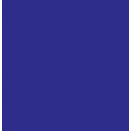
Сервисные и устаревшие позиции
Система управления движением SIMOTION
Система управления процессом SIMATIC PCS7
Системы визуализации SIMATIC HMI
Системы идентификации
Системы распределенного ввода-вывода
Simatic DP
SIMATIC ET200
Шкафы ET200
Зубчатые рейки
Зубчатая рейка М 1
Зубчатая рейка М 1.5
Зубчатая рейка М 10
Зубчатая рейка М 2
Зубчатая рейка М 2.5
Зубчатая рейка М 3
Зубчатая рейка М 4
Зубчатая рейка М 5
Зубчатая рейка М 6
Зубчатая рейка М 8
ЧПУ-станки