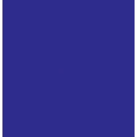
Втулки сухого скольжения TEF/MET B
(бронза/PTFE)
Самосмазывающиеся спеченные бронзовые
втулки ( SBZ, BNZ )
Стальные втулки с ромбовидными карманами,
заполненными графитной смазкой (BIV-LUB)
Упорные шайбы подшипников
Разъемные подшипниковые опоры
Двойные корпуса неразъемные, с подшипниками и
валом
Корпуса подшипников скольжения на лапах
Корпуса подшипников скольжения фланцевые
Разъемные опоры SN 200, 300
Разъемные опоры SN 3000
Разъемные опоры SNF500, SNF600 (SN500, SN600)
Разъемные опоры SNL, SE, SNV в комплекте с
подшипником
Разъемные опоры SNL, SN, SE, SNV (отдельно
корпус)
Разъемные опоры SNV
Разъемные опоры серия SD22, SD23.
Разъемные опоры серия SD30, SD31, SD32.