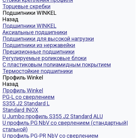
Торцевые скребки
Подшипники WINKEL
Назад
Подшипники WINKEL
Аксиальные подшипники
Подшипники для высокой нагрузки
Подшипники из нержавейки
Прецизионные подшипники
Регулируемые роликовые блоки
С пластиковым полиамидным покрытием
Термостойкие подшипники
Профиль Winkel
Назад
Профиль Winkel
PG-L со сверлением
S355 J2 Standard L
Standard INOX
U Jumbo профиль S355 J2 Standard ALU
U профиль PG NbV со сверлением (стандартный|
стальной)
U профиль PG-PR NbV со сверлением