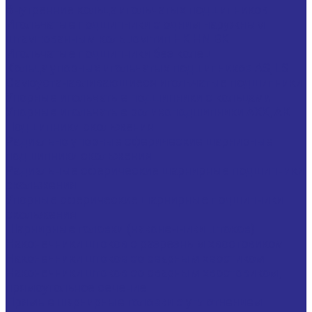
Внутренние кольца игольчатых подшипников
Игольчатые подшипники c одним наружным
штампованным кольцом тип HK HN BK
Игольчатые подшипники без колец
Кольца упорных игольчатых подшипников AS, LS
Самоустанавливающиеся игольчатые подшипники
Упорные игольчатые подшипники с кольцами
Упорные игольчатые роликоподшипники AXK, АК
Подшипники скольжения
Радиально упорные сферические шарнирные
подшипники скольжения
Радиальные сферические шарнирные подшипники
скольжения
Упорные сферические шарнирные подшипники
скольжения
Шарнирные головки (наконечники штоков)
Наконечники штоков с разрезным хвостовиком
Наконечники штоков со сварным хвостиком
Наконечники штоков со сварным хвостовиком,
прямоугольное сечение
Прямые шарнирные головки с уплотнением