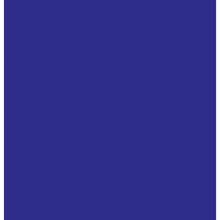
Конические однорядные роликоподшипники
Одинарные упорные конические роликовые
подшипники
Однорядные цилиндрические бессепараторные
роликоподшипники тип NCF
Однорядные цилиндрические тип N, NU, NJ, NUP
Прецизионные цилиндрические
роликоподшипники тип N, NN, NNU
Радиальные с короткими цилиндрическими
роликами с однобортовым наружным
Свободные кольца GS цилиндрических упорных
подшипников
Сферические роликоподшипники
Тугие кольца WS цилиндрических упорных
подшипников
Упорные сферические роликовые подшипники
Упорные цилиндрические роликоподшипники без
колец K811
Цилиндрические упорные одинарные
роликоподшипники
Игольчатые подшипники