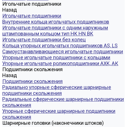
Игольчатые подшипники
Назад
Игольчатые подшипники
Внутренние кольца игольчатых подшипников
Игольчатые подшипники c одним наружным
штампованным кольцом тип HK HN BK
Игольчатые подшипники без колец
Кольца упорных игольчатых подшипников AS, LS
Самоустанавливающиеся игольчатые подшипники
Упорные игольчатые подшипники с кольцами
Упорные игольчатые роликоподшипники AXK, АК
Подшипники скольжения
Назад
Подшипники скольжения
Радиально упорные сферические шарнирные
подшипники скольжения
Радиальные сферические шарнирные подшипники
скольжения
Упорные сферические шарнирные подшипники
скольжения
Шарнирные головки (наконечники штоков)