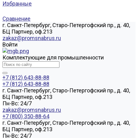
Избранные
Сравнение
г. Санкт-Петербург, Старо-Петергофский пр., д. 40,
БЦ Партнер, оф.213
zakaz@promsnabrus.ru
Войти
Комплектующие для промышленности
+7 (812) 643-88-88
+7 (812) 643-88-88
г. Санкт-Петербург, Старо-Петергофский пр., д. 40,
БЦ Партнер, оф.213
Пн-Вс: 24/7
zakaz@promsnabrus.ru
+7 (800) 350-88-64
г. Санкт-Петербург, Старо-Петергофский пр., д. 40,
БЦ Партнер, оф.213
Пн-Вс: 24/7