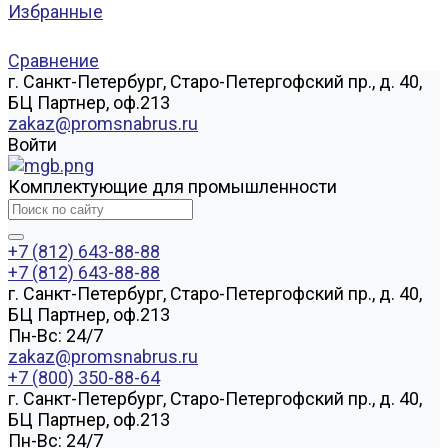
Избранные
Сравнение
г. Санкт-Петербург, Старо-Петергофский пр., д. 40,
БЦ Партнер, оф.213
zakaz@promsnabrus.ru
Войти
Комплектующие для промышленности
+7 (812) 643-88-88
+7 (812) 643-88-88
г. Санкт-Петербург, Старо-Петергофский пр., д. 40,
БЦ Партнер, оф.213
Пн-Вс: 24/7
zakaz@promsnabrus.ru
+7 (800) 350-88-64
г. Санкт-Петербург, Старо-Петергофский пр., д. 40,
БЦ Партнер, оф.213
Пн-Вс: 24/7