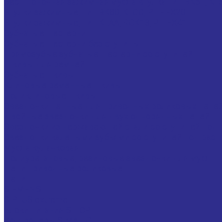
Бесшпоночная зажимная муфта втулка Тип BK61,
Втулки зажимные, Тип BK80, KLCC, PHF FX20
Втулки зажимные, Тип KLAA, RCK13, PH FX41
Зубчатые шестерни
Зубчатые шестерни без ступицы
Прямозубые зубчатые шестерни со ступицей
Шкивы для ремней
Зубчатые шкивы
Клиновые ременные шкивы
Поликлиновые шкивы
Звездочки цепные для приводных роликовых цепе
Двойные звездочки для двух однорядных цепей
Звездочки из нержавеющей стали со ступицей под 
Звездочки калеными зубьями со ступицей под раст
Муфта кулачковая
Полиуретановые, резиновые звездочки для муфт
Цепи приводные роликовые
Цепи
SIEMENS
SIPLUS extreme
Блоки питания SITOP
Контролеры SIMATIC