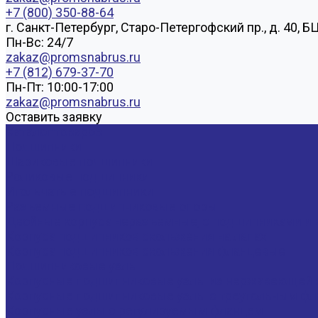
+7 (800) 350-88-64
г. Санкт-Петербург, Старо-Петергофский пр., д. 40, Б
Пн-Вс: 24/7
zakaz@promsnabrus.ru
+7 (812) 679-37-70
Пн-Пт: 10:00-17:00
zakaz@promsnabrus.ru
Оставить заявку
Каталог товаров
Подшипники
Шариковые подшипники
Роликовые подшипники
Игольчатые подшипники
Разъемные подшипниковые опоры
Двойные корпуса неразъемные, с подшипниками и 
Корпуса подшипников скольжения на лапах
Корпуса подшипников скольжения фланцевые
Подшипниковые узлы
Корпусные подшипниковые узлы из нержавеющей 
Корпусные подшипниковые узлы с треугольным фла
Корпусные узлы с регулируемым фланцем