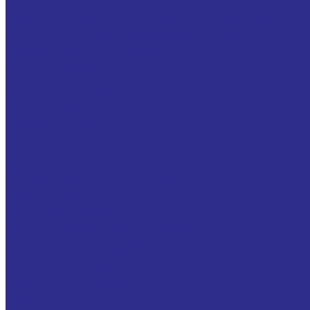
Корпусные подшипники
Высокотемпературные корпусные подшипники
Корпусные подшипники из нержавеющей стали
С коническим отверстием
Системы линейного перемещения
Аксессуары
Вал полый прецизионный
Валы прецизионные с опорой
Обгонные муфты
Серия AV (GV)
Серия RSBW (GVG)
Муфта FP442 M
Опорно-поворотные устройства MGB
Без зацепления
Внутреннее зацепление
Для поворотных столов (кругов)
Втулки Тапербуш/Таперлок (Taper Bush / Taper Lock )
Втулки тапербуш 1008
Втулки тапербуш 1108
Втулки тапербуш 1210
Зажимные втулки