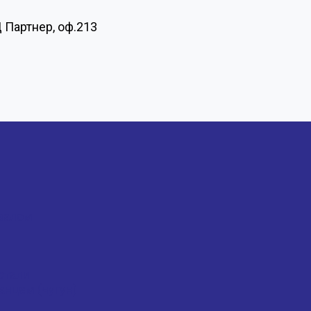
Ц Партнер, оф.213
валом
стали
нцем (чугун)