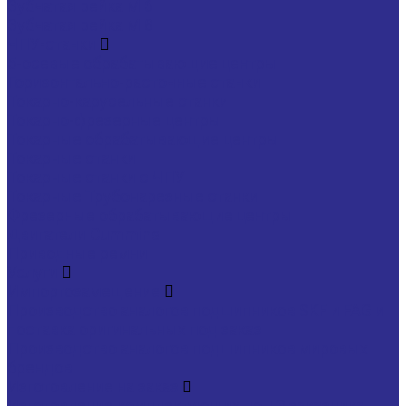
Зубчатая рейка М 6
Зубчатая рейка М 8
ЧПУ-станки
5-осевые обрабатывающие центры
Горизонтально-расточные станки
Токарно-карусельные станки
Токарно-фрезерные центры
Токарные обрабатывающие центры
Токарные станки
Токарные станки с ЧПУ
Токарные Трубонарезные станки
Фрезерные обрабатывающие центры
Двигатели Cummins
Приводные ремни
Услуги
Импортозамещение
Производство аналогов подшипников SKF и FAG и
поставка оригинальных под заказ
Производство аналогов подшипников мировых
брендов
Изготовление на заказ
Изготовление комплектующих по ТЗ заказчика