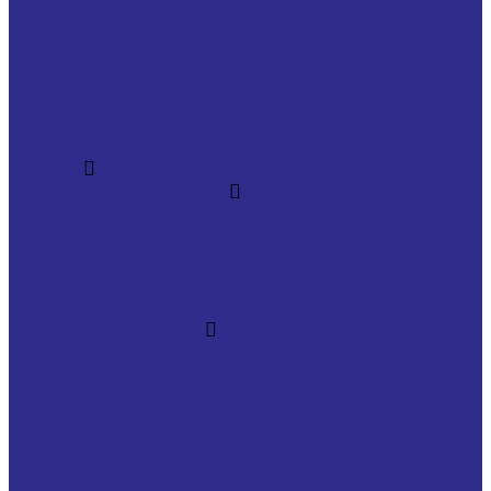
прямоугольное сечение
Прямые шарнирные головки с уплотнением
Угловые шарнирные головки с уплотнением
Шарнирные головки НАКОНЕЧНИКИ ШТОКОВ с
внешней (наружной) резьбой
Шарнирные головки НАКОНЕЧНИКИ ШТОКОВ с
внутренней резьбой
WINKEL
Комплектующие Winkel
Дистанционные кольца для подшипников
Крепежные фланцы
Регулировочные пластины
Стойки крепления профиля
Торцевые скребки
Подшипники WINKEL
Аксиальные подшипники
Подшипники для высокой нагрузки
Подшипники из нержавейки
Прецизионные подшипники
Регулируемые роликовые блоки
С пластиковым полиамидным покрытием
Термостойкие подшипники