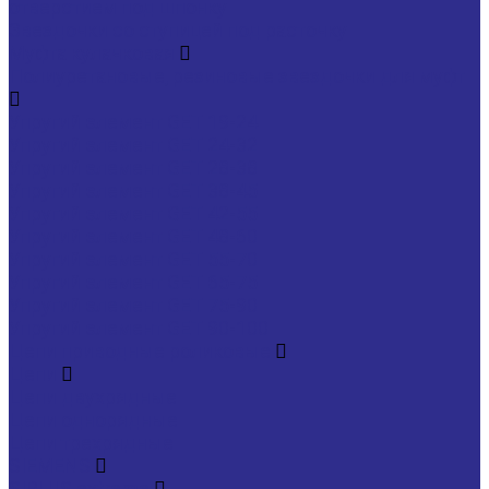
отверстием под шпонку
Звездочки со ступицей под расточку
Муфта кулачковая
Полиуретановые, резиновые звездочки для муфт
Упругий элемент GET 19-24
Упругий элемент GET 24-32
Упругий элемент GET 28-38
Упругий элемент GET 38-45
Упругий элемент GET 42-55
Упругий элемент GET 48-60
Упругий элемент GET 55-70
Упругий элемент GET 65-75
Упругий элемент GET 75-90
Упругий элемент GET 90-100
Цепи приводные роликовые
Цепи
Цепи двухрядные
Цепи однорядные
Цепи трехрядные
SIEMENS
SIPLUS extreme