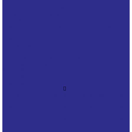
Радиально упорные универсальные для парного
монтажа и шпиндельные
Радиально упорные шарикоподшипники с
четырёхточечным контактом
Самоустанавливающиеся с широким внутренним
кольцом
Самоустанавливающиеся со стандартным
внутренним кольцом
Токоизолирующие подшипники
Упорно радиальные шариковые подшипники
Упорные двойные шарикоподшипники
Упорные одинарные шарикоподшипники
Упорные одинарные шарикоподшипники со
сферическим свободным кольцом
Роликовые подшипники
Двухрядные цилиндрические бессепараторные
роликоподшипники тип NNC
Двухрядные цилиндрические бессепараторные
роликоподшипники тип NNCF
Двухрядные цилиндрические бессепараторные
роликоподшипники тип NNCL
Двухрядные цилиндрические бессепараторные с