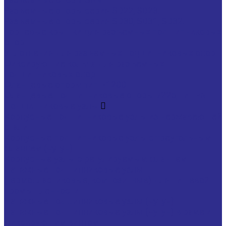
Разъемные опоры серия SD22, SD23.
Разъемные опоры серия SD30, SD31, SD32.
Торцевые крышки для разъемных подшипниковых
опор
Уплотнения для разъемных подшипниковых опор
Фиксирующие кольца для разъемных
подшипниковых опор
Фланцевые опоры тип I-1200
Фланцевые подшипниковые опоры 7225, тип FNL
Подшипниковые узлы
Корпусные подшипниковые узлы из нержавеющей
стали
Корпусные подшипниковые узлы с треугольным
фланцем (чугун)
Корпусные узлы с регулируемым фланцем
Натяжные подшипниковые узлы
(термопластиковые, композитные) для пищевой
промышленности
Натяжные подшипниковые узлы (чугун)
Натяжные подшипниковые узлы (чугун) в раме и
фиксирующим винтом