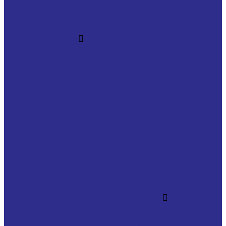
Опоры для прецизионных валов
Прецизионные валы
Шариковые втулки с фланцем
Обгонные муфты
Серия AV (GV)
Серия RSBW (GVG)
Муфта FP442 M
Обгонные муфты для мотоциклов
Серия AA
Серия AE
Серия AS (US)
Серия ASK
Серия ASNU (USNU)
Серия CSK P, PP (UK, UKZ, UKZZ, FK, FKN, FKNN)
Серия GFK
Серия HF, HFL
Серия NF (UF)
Серия NFR (CF)
Опорно-поворотные устройства MGB
Без зацепления
Внутреннее зацепление