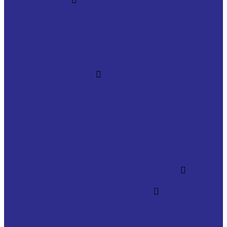
SIPLUS LOGO!
SIPLUS S7-1200
SIPLUS S7-1500
SIPLUS S7-300
SIPLUS S7-400
Блоки питания SITOP
Контролеры SIMATIC
Simatic Energy Management
Simatic S7 FAILSAFE
Telecontrol
Контроллеры SIMATIC S7-1200
Контроллеры SIMATIC S7-1500
Контроллеры SIMATIC S7-300
Контроллеры SIMATIC S7-400
Логические модули LOGO!
Промышленные компьютеры Simatic IPC
Simatic PG
Промышленные сети SIMATIC NET
Кабельная продукция
Промышленное сетевое оборудование
RUGGEDCOM