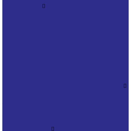
Профиль Winkel
PG-L со сверлением
S355 J2 Standard L
Standard INOX
U Jumbo профиль S355 J2 Standard ALU
U профиль PG NbV со сверлением (стандартный|
стальной)
U профиль PG-PR NbV со сверлением
U профиль PR NbV
U профиль Standard
U профиль Standard ALU
Монорельс
Т профиль NbV
Подшипники для сельскохозяйственной техники
Подшипники HARP ( ХАРП )
Подшипники для сельскохозяйственных машин
тип GW с квадратным отверстием
Подшипники для сельскохозяйственных машин
тип GW с круглым отверстием
Подшипниковые узлы GWST ( ST )
Втулки скольжения