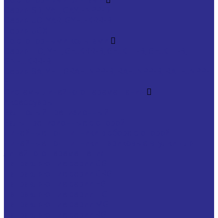
Серия SB, YAT, GAY..-NPP-B
Серия UC, YAR, GYE..-KRR-B
Серия UCX
Со стопорными кольцами
Серия HC, YEL, GE..KRR-B, GE..KTT-B, GE..KLL-B,
GNE...KRR-B
Серия SA, YET, GRAE..NPP-B, RAE..NPP-B, RALE..NPP-
B
Системы линейного перемещения
Аксессуары
Вал полый прецизионный
Валы прецизионные с опорой
Линейные подшипники в сборе с опорой
Линейные подшипники шариковые втулки для
линейного перемещения
Направляющие серии CG
Направляющие серии CRG
Направляющие серии EG
Направляющие серии HG
Направляющие серии MG
Направляющие серии RG