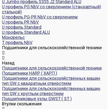
U Jumbo профиль S355 J2 Standard ALU
U профиль PG NbV со сверлением (стандартный|
стальной)
U профиль PG-PR NbV со сверлением
U профиль PR NbV
U профиль Standard
U профиль Standard ALU
Монорельс
Т профиль NbV
Подшипники для сельскохозяйственной техники
Назад
Подшипники для сельскохозяйственной техники
Подшипники HARP ( ХАРП )
Подшипники для сельскохозяйственных машин
тип GW с квадратным отверстием
Подшипники для сельскохозяйственных машин
тип GW с круглым отверстием
Подшипниковые узлы GWST ( ST )
Втулки скольжения