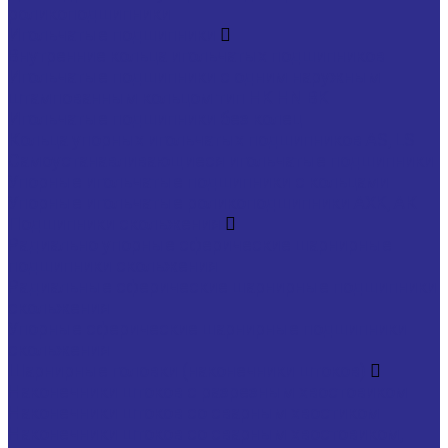
роликоподшипники
Игольчатые подшипники
Внутренние кольца игольчатых подшипников
Игольчатые подшипники c одним наружным
штампованным кольцом тип HK HN BK
Игольчатые подшипники без колец
Кольца упорных игольчатых подшипников AS, LS
Самоустанавливающиеся игольчатые подшипники
Упорные игольчатые подшипники с кольцами
Упорные игольчатые роликоподшипники AXK, АК
Подшипники скольжения
Радиально упорные сферические шарнирные
подшипники скольжения
Радиальные сферические шарнирные подшипники
скольжения
Упорные сферические шарнирные подшипники
скольжения
Шарнирные головки (наконечники штоков)
Наконечники штоков с разрезным хвостовиком
Наконечники штоков со сварным хвостиком
Наконечники штоков со сварным хвостовиком,