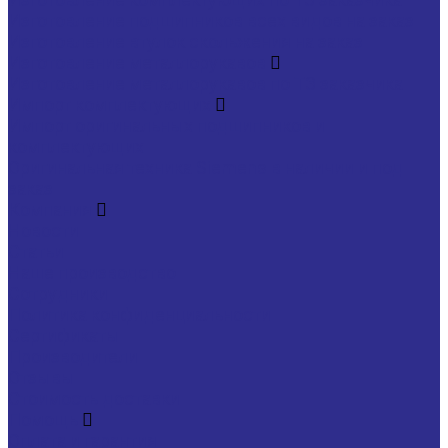
Изготовление подшипников всех видов на заказ
Изготовление втулок скольжения на заказ
Изготовление металлорукавов
Изготовление металлорукавов по ТЗ заказчика
Импорт комплектующих
Импорт оригинальных подшипников и
комплектующих
Оригинальная техника Siemens в наличии и под
заказ
Компания
Новости
Статьи
Наше производство
Сотрудники
Политика конфиденциальности
Сертификаты
Производители
Отзывы
Стоимость доставки
Помощь
Оплата и гарантия