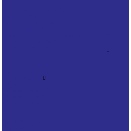
Прочие продукты
Сетевое оборудование SCALANCE
Прочие продукты
Сервисные и устаревшие позиции
Система управления движением SIMOTION
Система управления процессом SIMATIC PCS7
Системы визуализации SIMATIC HMI
Системы идентификации
Системы распределенного ввода-вывода
Simatic DP
SIMATIC ET200
Шкафы ET200
Зубчатые рейки
Зубчатая рейка М 1
Зубчатая рейка М 1.5
Зубчатая рейка М 10
Зубчатая рейка М 2
Зубчатая рейка М 2.5
Зубчатая рейка М 3
Зубчатая рейка М 4
Зубчатая рейка М 5