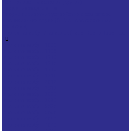
Для поворотных столов (кругов)
Наружное зацепление
Опорно поворотное устройство экскаватора
Прецизионная серия (ОПУ с перекрестными
роликами)
Втулки Тапербуш/Таперлок (Taper Bush / Taper Lock
)
Втулки тапербуш 1008
Втулки тапербуш 1108
Втулки тапербуш 1210
Втулки тапербуш 1215
Втулки тапербуш 1610
Втулки тапербуш 1615
Втулки тапербуш 2012
Втулки тапербуш 2517
Втулки тапербуш 3020
Втулки тапербуш 3030
Втулки тапербуш 3525
Втулки тапербуш 3535
Втулки тапербуш 4030
Втулки тапербуш 4040
Втулки тапербуш 4545