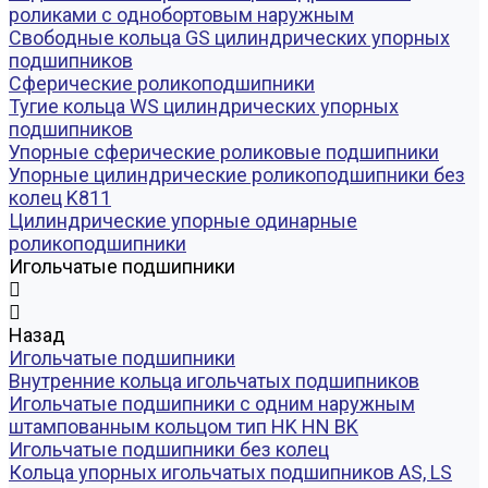
роликами с однобортовым наружным
Свободные кольца GS цилиндрических упорных
подшипников
Сферические роликоподшипники
Тугие кольца WS цилиндрических упорных
подшипников
Упорные сферические роликовые подшипники
Упорные цилиндрические роликоподшипники без
колец K811
Цилиндрические упорные одинарные
роликоподшипники
Игольчатые подшипники
Назад
Игольчатые подшипники
Внутренние кольца игольчатых подшипников
Игольчатые подшипники c одним наружным
штампованным кольцом тип HK HN BK
Игольчатые подшипники без колец
Кольца упорных игольчатых подшипников AS, LS