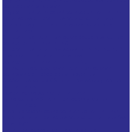
кольцевыми канавками
Двухрядный конический роликовый подшипник
Конические однорядные роликоподшипники
Одинарные упорные конические роликовые
подшипники
Однорядные цилиндрические бессепараторные
роликоподшипники тип NCF
Однорядные цилиндрические тип N, NU, NJ, NUP
Прецизионные цилиндрические
роликоподшипники тип N, NN, NNU
Радиальные с короткими цилиндрическими
роликами с однобортовым наружным
Свободные кольца GS цилиндрических упорных
подшипников
Сферические роликоподшипники
Тугие кольца WS цилиндрических упорных
подшипников
Упорные сферические роликовые подшипники
Упорные цилиндрические роликоподшипники без
колец K811
Цилиндрические упорные одинарные