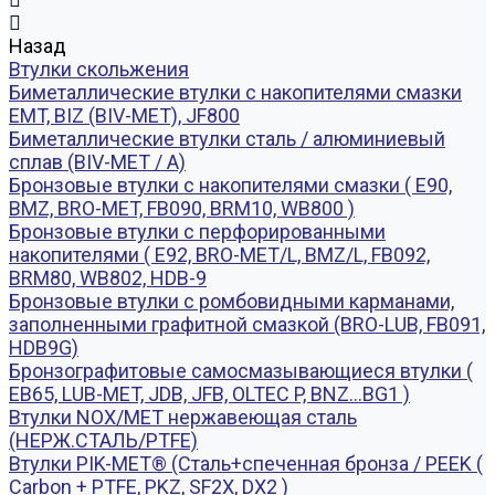
Назад
Втулки скольжения
Биметаллические втулки с накопителями смазки
EMT, BIZ (BIV-MET), JF800
Биметаллические втулки сталь / алюминиевый
сплав (BIV-MET / A)
Бронзовые втулки с накопителями смазки ( E90,
BMZ, BRO-MET, FB090, BRM10, WB800 )
Бронзовые втулки с перфорированными
накопителями ( E92, BRO-MET/L, BMZ/L, FB092,
BRM80, WB802, HDB-9
Бронзовые втулки с ромбовидными карманами,
заполненными графитной смазкой (BRO-LUB, FB091,
HDB9G)
Бронзографитовые самосмазывающиеся втулки (
EB65, LUB-MET, JDB, JFB, OLTEC P, BNZ...BG1 )
Втулки NOX/MET нержавеющая сталь
(НЕРЖ.СТАЛЬ/PTFE)
Втулки PIK-MET® (Сталь+спеченная бронза / PEEK (
Carbon + PTFE, PKZ, SF2X, DX2 )