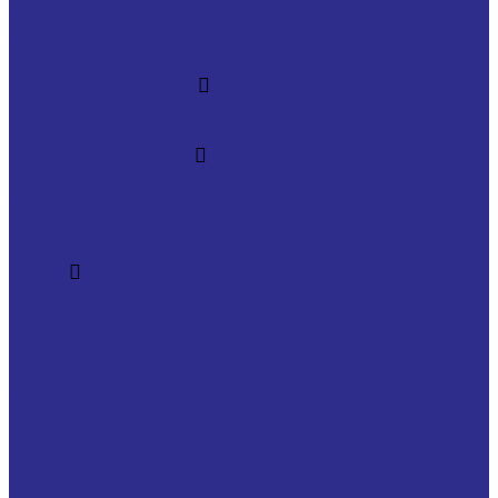
Тип KLFC, BK26, RCK55, PHF FX80
Тип KLHH, RCK45, PHF FX120
Тип KLNN, PHF FX30, RCK 50, KTR 150
Зубчатые шестерни
Зубчатые шестерни без ступицы
Прямозубые зубчатые шестерни со ступицей
Шкивы для ремней
Зубчатые шкивы
Клиновые ременные шкивы
Поликлиновые шкивы
Звездочки цепные для приводных роликовых
цепей
Двойные звездочки для двух однорядных цепей
Звездочки из нержавеющей стали со ступицей под
расточку
Звездочки калеными зубьями со ступицей под
расточку
Звездочки натяжные с шариковыми
подшипниками
Звездочки под втулку Тапербуш
Звездочки с калеными зубьями с готовым