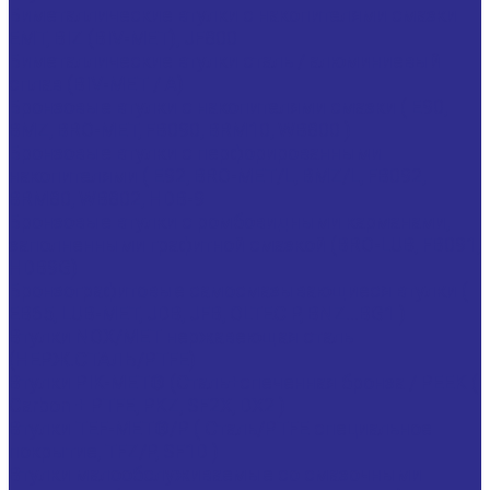
Биметаллические втулки с накопителями смазки
EMT, BIZ (BIV-MET), JF800
Биметаллические втулки сталь / алюминиевый
сплав (BIV-MET / A)
Бронзовые втулки с накопителями смазки ( E90,
BMZ, BRO-MET, FB090, BRM10, WB800 )
Бронзовые втулки с перфорированными
накопителями ( E92, BRO-MET/L, BMZ/L, FB092,
BRM80, WB802, HDB-9
Бронзовые втулки с ромбовидными карманами,
заполненными графитной смазкой (BRO-LUB, FB091,
HDB9G)
Бронзографитовые самосмазывающиеся втулки (
EB65, LUB-MET, JDB, JFB, OLTEC P, BNZ...BG1 )
Втулки NOX/MET нержавеющая сталь
(НЕРЖ.СТАЛЬ/PTFE)
Втулки PIK-MET® (Сталь+спеченная бронза / PEEK (
Carbon + PTFE, PKZ, SF2X, DX2 )
Втулки TEF-MET®/P ( Сталь/PTFE специальное
покрытие, TFZ/P, SF1D )
Втулки малообслуживаемые со смазочными