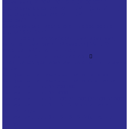
карманами (EX, POM , POZ, SF2, DX, COB021 )
Втулки сухого скольжения TEF/MET (сталь/PTFE)
Втулки сухого скольжения TEF/MET B
(бронза/PTFE)
Самосмазывающиеся спеченные бронзовые
втулки ( SBZ, BNZ )
Стальные втулки с ромбовидными карманами,
заполненными графитной смазкой (BIV-LUB)
Упорные шайбы подшипников
Разъемные подшипниковые опоры
Двойные корпуса неразъемные, с подшипниками и
валом
Корпуса подшипников скольжения на лапах
Корпуса подшипников скольжения фланцевые
Разъемные опоры SN 200, 300
Разъемные опоры SN 3000
Разъемные опоры SNF500, SNF600 (SN500, SN600)
Разъемные опоры SNL, SE, SNV в комплекте с
подшипником
Разъемные опоры SNL, SN, SE, SNV (отдельно
корпус)
Разъемные опоры SNV