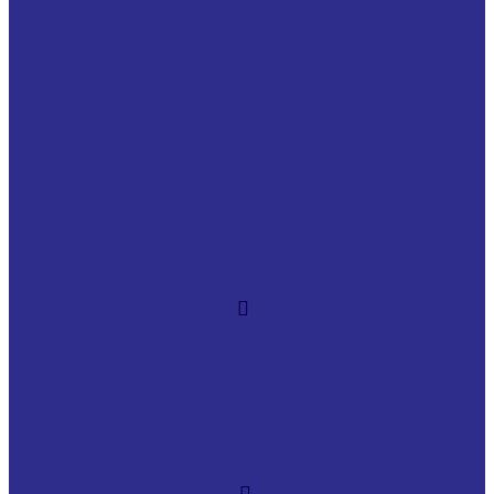
Подшипниковые узлы с трехболтовым фланцем
(чугун)
Роликоподшипниковые корпусные узлы тип SYNT
Узлы на лапах (облегченная серия, алюминий)
Узлы на лапах (Чугун)
Узлы с квадратным фланцем (чугун)
Узлы с коротким основанием ( термопластиковые,
композитные ) для пищевой промышленности
Узлы с коротким основанием (чугун)
Узлы с круглым фланцем (чугун)
Узлы с овальным фланцем (облегченная серия,
алюминий)
Узлы с овальным фланцем (чугун)
Корпусные подшипники
Высокотемпературные корпусные подшипники
Корпусные подшипники из нержавеющей стали
С коническим отверстием
С креплением ConCentra, тип YSP
Серия U00., K00. для узлов облегченной серии из
алюминия
Со стандартным внутренним кольцом
Со стопорными винтами