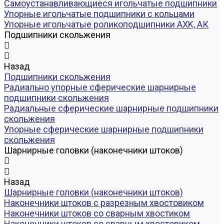
Самоустанавливающиеся игольчатые подшипники
Упорные игольчатые подшипники с кольцами
Упорные игольчатые роликоподшипники AXK, АК
Подшипники скольжения
Назад
Подшипники скольжения
Радиально упорные сферические шарнирные
подшипники скольжения
Радиальные сферические шарнирные подшипники
скольжения
Упорные сферические шарнирные подшипники
скольжения
Шарнирные головки (наконечники штоков)
Назад
Шарнирные головки (наконечники штоков)
Наконечники штоков с разрезным хвостовиком
Наконечники штоков со сварным хвостиком
Наконечники штоков со сварным хвостовиком,