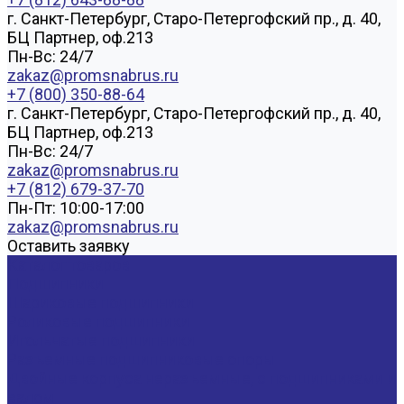
г. Санкт-Петербург, Старо-Петергофский пр., д. 40,
БЦ Партнер, оф.213
Пн-Вс: 24/7
zakaz@promsnabrus.ru
+7 (800) 350-88-64
г. Санкт-Петербург, Старо-Петергофский пр., д. 40,
БЦ Партнер, оф.213
Пн-Вс: 24/7
zakaz@promsnabrus.ru
+7 (812) 679-37-70
Пн-Пт: 10:00-17:00
zakaz@promsnabrus.ru
Оставить заявку
Каталог товаров
Подшипники
Шариковые подшипники
Роликовые подшипники
Игольчатые подшипники
Разъемные подшипниковые опоры
Двойные корпуса неразъемные, с подшипниками и
валом