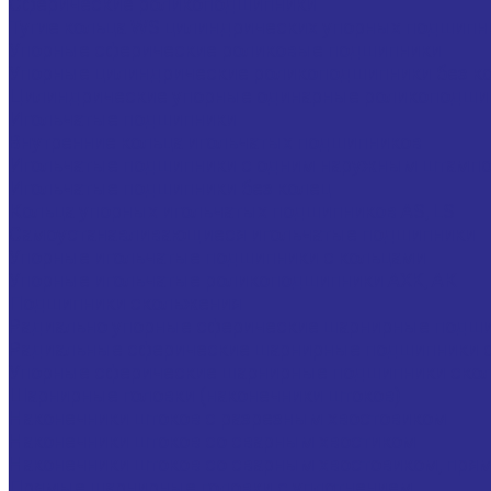
Сферические роликоподшипники
Тугие кольца WS цилиндрических упорных подшипн
Упорные сферические роликовые подшипники
Упорные цилиндрические роликоподшипники без к
Цилиндрические упорные одинарные роликоподши
Игольчатые подшипники
Внутренние кольца игольчатых подшипников
Игольчатые подшипники c одним наружным штампо
Игольчатые подшипники без колец
Кольца упорных игольчатых подшипников AS, LS
Самоустанавливающиеся игольчатые подшипники
Упорные игольчатые подшипники с кольцами
Упорные игольчатые роликоподшипники AXK, АК
Подшипники скольжения
Радиально упорные сферические шарнирные подш
Радиальные сферические шарнирные подшипники 
Упорные сферические шарнирные подшипники ско
Шарнирные головки (наконечники штоков)
Наконечники штоков с разрезным хвостовиком
Наконечники штоков со сварным хвостиком
Наконечники штоков со сварным хвостовиком, пря
Прямые шарнирные головки с уплотнением