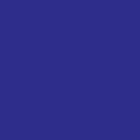
/PTFE)
rbon + PTFE, PKZ, SF2X, DX2 )
ие, TFZ/P, SF1D )
 (EX, POM , POZ, SF2, DX, COB021 )
 SBZ, BNZ )
ненными графитной смазкой (BIV-LUB)
валом
ипником
с)
опор