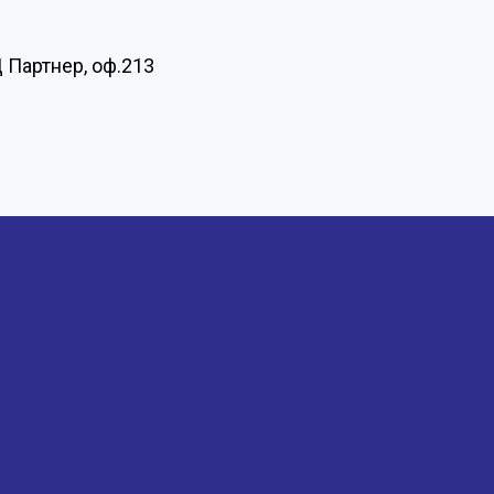
Ц Партнер, оф.213
и
 базовой конструкции
онтажа и шпиндельные