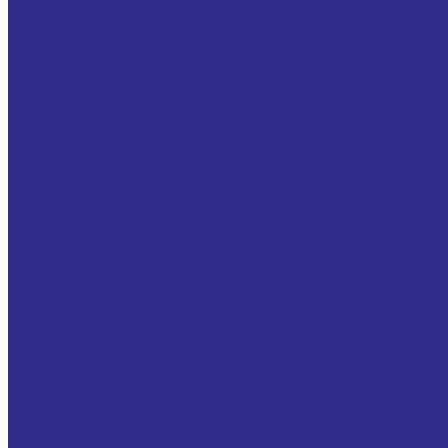
Standard INOX
U Jumbo профиль S355 J2 Standard ALU
U профиль PG NbV со сверлением (стандартный| ста
U профиль PG-PR NbV со сверлением
U профиль PR NbV
U профиль Standard
U профиль Standard ALU
Монорельс
Т профиль NbV
Подшипники для сельскохозяйственной техники
Подшипники HARP ( ХАРП )
Подшипники для сельскохозяйственных машин тип
Подшипники для сельскохозяйственных машин тип
Подшипниковые узлы GWST ( ST )
Втулки скольжения
Биметаллические втулки с накопителями смазки EMT,
Биметаллические втулки сталь / алюминиевый сплав
Бронзовые втулки с накопителями смазки ( E90, BMZ
Бронзовые втулки с перфорированными накопителями
Бронзовые втулки с ромбовидными карманами, запо
Бронзографитовые самосмазывающиеся втулки ( EB65,