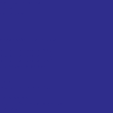
очечным контактом
ольцом
им кольцом
еским свободным кольцом
ликоподшипники тип NNC
ликоподшипники тип NNCF
ликоподшипники тип NNCL
ольцевыми канавками
пники
ликоподшипники тип NCF
ип N, NN, NNU
ми с однобортовым наружным
дшипников