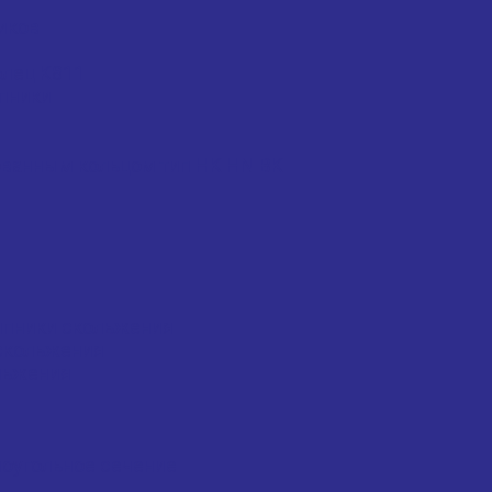
иков
олец K811
пники
ванным кольцом тип HK HN BK
ипники скольжения
скольжения
льжения
моугольное сечение