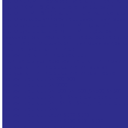
Втулки NOX/MET нержавеющая сталь (НЕРЖ.СТАЛЬ
Втулки PIK-MET® (Сталь+спеченная бронза / PEEK ( Ca
Втулки TEF-MET®/P ( Сталь/PTFE специальное покрыт
Втулки малообслуживаемые со смазочными карманами
Втулки сухого скольжения TEF/MET (сталь/PTFE)
Втулки сухого скольжения TEF/MET B (бронза/PTFE)
Самосмазывающиеся спеченные бронзовые втулки (
Стальные втулки с ромбовидными карманами, запол
Упорные шайбы подшипников
Разъемные подшипниковые опоры
Двойные корпуса неразъемные, с подшипниками и 
Корпуса подшипников скольжения на лапах
Корпуса подшипников скольжения фланцевые
Разъемные опоры SN 200, 300
Разъемные опоры SN 3000
Разъемные опоры SNF500, SNF600 (SN500, SN600)
Разъемные опоры SNL, SE, SNV в комплекте с подш
Разъемные опоры SNL, SN, SE, SNV (отдельно корпу
Разъемные опоры SNV
Разъемные опоры серия SD22, SD23.
Разъемные опоры серия SD30, SD31, SD32.
Торцевые крышки для разъемных подшипниковых 