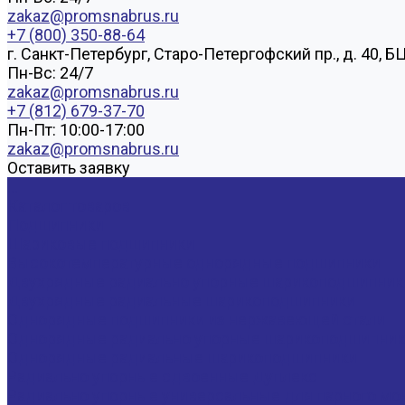
zakaz@promsnabrus.ru
+7 (800) 350-88-64
г. Санкт-Петербург, Старо-Петергофский пр., д. 40, Б
Пн-Вс: 24/7
zakaz@promsnabrus.ru
+7 (812) 679-37-70
Пн-Пт: 10:00-17:00
zakaz@promsnabrus.ru
Оставить заявку
...
Каталог товаров
Подшипники
Шариковые подшипники
Высокотемпературные однорядные подшипники
Двухрядные радиально упорные шарикоподшипник
Двухрядные радиальные шарикоподшипники
Однорядные подшипники из нержавеющей стали
Однорядные радиально упорные шарикоподшипники
Однорядные радиальные шарикоподшипники
Радиально упорные сдвоенные Дуплекс
Радиально упорные универсальные для парного м