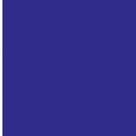
Радиально упорные шарикоподшипники с четырёхт
Самоустанавливающиеся с широким внутренним к
Самоустанавливающиеся со стандартным внутренн
Токоизолирующие подшипники
Упорно радиальные шариковые подшипники
Упорные двойные шарикоподшипники
Упорные одинарные шарикоподшипники
Упорные одинарные шарикоподшипники со сферич
Роликовые подшипники
Двухрядные цилиндрические бессепараторные ро
Двухрядные цилиндрические бессепараторные ро
Двухрядные цилиндрические бессепараторные ро
Двухрядные цилиндрические бессепараторные с к
Двухрядный конический роликовый подшипник
Конические однорядные роликоподшипники
Одинарные упорные конические роликовые подши
Однорядные цилиндрические бессепараторные ро
Однорядные цилиндрические тип N, NU, NJ, NUP
Прецизионные цилиндрические роликоподшипники т
Радиальные с короткими цилиндрическими ролика
Свободные кольца GS цилиндрических упорных по