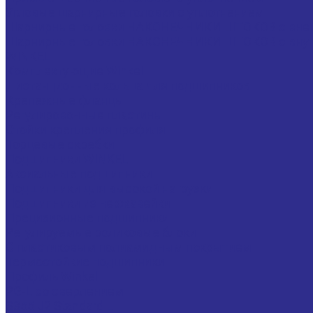
Угловые шарнирные головки с уплотнением
Шарнирные головки НАКОНЕЧНИКИ ШТОКОВ с внешн
Шарнирные головки НАКОНЕЧНИКИ ШТОКОВ с внут
WINKEL
Комплектующие Winkel
Дистанционные кольца для подшипников
Крепежные фланцы
Регулировочные пластины
Стойки крепления профиля
Торцевые скребки
Подшипники WINKEL
Аксиальные подшипники
Подшипники для высокой нагрузки
Подшипники из нержавейки
Прецизионные подшипники
Регулируемые роликовые блоки
С пластиковым полиамидным покрытием
Термостойкие подшипники
Профиль Winkel
PG-L со сверлением
S355 J2 Standard L