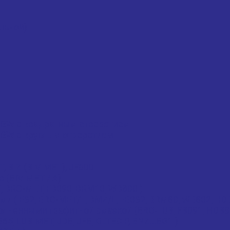
льной)
 GW с квадратным отверстием
 GW с круглым отверстием
 BIZ (BIV-MET), JF800
 (BIV-MET / A)
, BRO-MET, FB090, BRM10, WB800 )
 ( E92, BRO-MET/L, BMZ/L, FB092, BRM80, WB802, HD
лненными графитной смазкой (BRO-LUB, FB091, HDB9
 LUB-MET, JDB, JFB, OLTEC P, BNZ...BG1 )