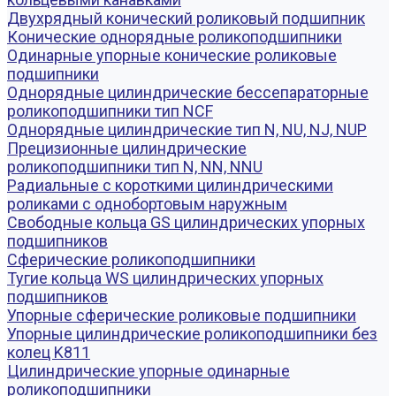
Двухрядный конический роликовый подшипник
Конические однорядные роликоподшипники
Одинарные упорные конические роликовые
подшипники
Однорядные цилиндрические бессепараторные
роликоподшипники тип NCF
Однорядные цилиндрические тип N, NU, NJ, NUP
Прецизионные цилиндрические
роликоподшипники тип N, NN, NNU
Радиальные с короткими цилиндрическими
роликами с однобортовым наружным
Свободные кольца GS цилиндрических упорных
подшипников
Сферические роликоподшипники
Тугие кольца WS цилиндрических упорных
подшипников
Упорные сферические роликовые подшипники
Упорные цилиндрические роликоподшипники без
колец K811
Цилиндрические упорные одинарные
роликоподшипники