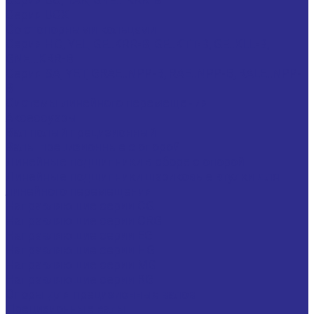
Серия UCX
Со стопорными кольцами
Серия HC, YEL, GE..KRR-B, GE..KTT-B, GE..KLL-B,
GNE...KRR-B
Серия SA, YET, GRAE..NPP-B, RAE..NPP-B, RALE..NPP-
B
Системы линейного перемещения
Аксессуары
Вал полый прецизионный
Валы прецизионные с опорой
Линейные подшипники в сборе с опорой
Линейные подшипники шариковые втулки для
линейного перемещения
Направляющие серии CG
Направляющие серии CRG
Направляющие серии EG
Направляющие серии HG
Направляющие серии MG
Направляющие серии RG
Опоры для прецизионных валов
Прецизионные валы