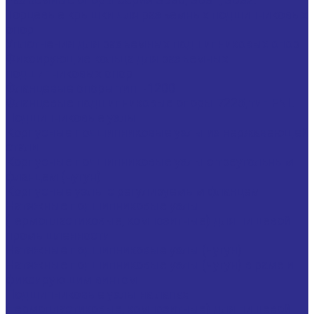
Торцевые крышки для разъемных подшипниковых
опор
Уплотнения для разъемных подшипниковых опор
Фиксирующие кольца для разъемных
подшипниковых опор
Фланцевые опоры тип I-1200
Фланцевые подшипниковые опоры 7225, тип FNL
Подшипниковые узлы
Корпусные подшипниковые узлы из нержавеющей
стали
Корпусные подшипниковые узлы с треугольным
фланцем (чугун)
Корпусные узлы с регулируемым фланцем
Натяжные подшипниковые узлы
(термопластиковые, композитные) для пищевой
промышленности
Натяжные подшипниковые узлы (чугун)
Натяжные подшипниковые узлы (чугун) в раме и
фиксирующим винтом
Подшипниковые узлы на лапах
(термопластиковые, композитные) для пищевой