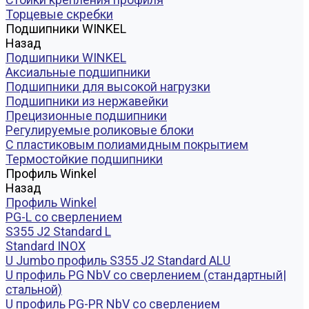
Торцевые скребки
Подшипники WINKEL
Назад
Подшипники WINKEL
Аксиальные подшипники
Подшипники для высокой нагрузки
Подшипники из нержавейки
Прецизионные подшипники
Регулируемые роликовые блоки
С пластиковым полиамидным покрытием
Термостойкие подшипники
Профиль Winkel
Назад
Профиль Winkel
PG-L со сверлением
S355 J2 Standard L
Standard INOX
U Jumbo профиль S355 J2 Standard ALU
U профиль PG NbV со сверлением (стандартный|
стальной)
U профиль PG-PR NbV со сверлением