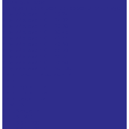
Муфта кулачковая
Полиуретановые, резиновые звездочки для муфт
Упругий элемент GET 19-24
Упругий элемент GET 24-32
Упругий элемент GET 28-38
Упругий элемент GET 38-45
Упругий элемент GET 42-55
Упругий элемент GET 48-60
Упругий элемент GET 55-70
Упругий элемент GET 65-75
Упругий элемент GET 75-90
Упругий элемент GET 90-100
Цепи приводные роликовые
Цепи
Цепи двухрядные
Цепи однорядные
Цепи трехрядные
SIEMENS
SIPLUS extreme
SIPLUS LOGO!
SIPLUS S7-1200
SIPLUS S7-1500