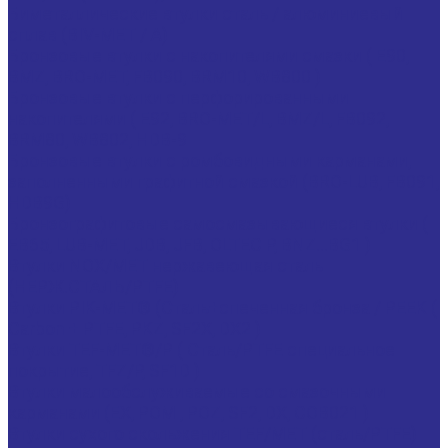
Биметаллические втулки сталь / алюминиевый
сплав (BIV-MET / A)
Бронзовые втулки с накопителями смазки ( E90,
BMZ, BRO-MET, FB090, BRM10, WB800 )
Бронзовые втулки с перфорированными
накопителями ( E92, BRO-MET/L, BMZ/L, FB092,
BRM80, WB802, HDB-9
Бронзовые втулки с ромбовидными карманами,
заполненными графитной смазкой (BRO-LUB, FB091,
HDB9G)
Бронзографитовые самосмазывающиеся втулки (
EB65, LUB-MET, JDB, JFB, OLTEC P, BNZ...BG1 )
Втулки NOX/MET нержавеющая сталь
(НЕРЖ.СТАЛЬ/PTFE)
Втулки PIK-MET® (Сталь+спеченная бронза / PEEK (
Carbon + PTFE, PKZ, SF2X, DX2 )
Втулки TEF-MET®/P ( Сталь/PTFE специальное
покрытие, TFZ/P, SF1D )
Втулки малообслуживаемые со смазочными
карманами (EX, POM , POZ, SF2, DX, COB021 )
Втулки сухого скольжения TEF/MET (сталь/PTFE)