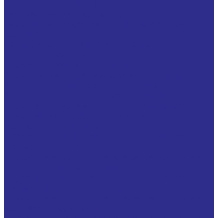
Радиально упорные шарикоподшипники с
четырёхточечным контактом
Самоустанавливающиеся с широким внутренним
кольцом
Самоустанавливающиеся со стандартным
внутренним кольцом
Токоизолирующие подшипники
Упорно радиальные шариковые подшипники
Упорные двойные шарикоподшипники
Упорные одинарные шарикоподшипники
Упорные одинарные шарикоподшипники со
сферическим свободным кольцом
Роликовые подшипники
Двухрядные цилиндрические бессепараторные
роликоподшипники тип NNC
Двухрядные цилиндрические бессепараторные
роликоподшипники тип NNCF
Двухрядные цилиндрические бессепараторные
роликоподшипники тип NNCL
Двухрядные цилиндрические бессепараторные с
кольцевыми канавками
Двухрядный конический роликовый подшипник