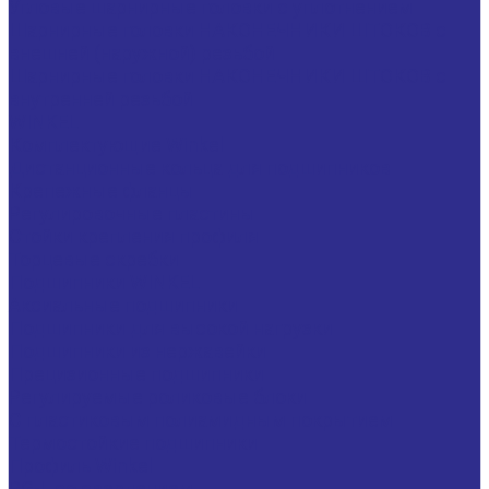
Угловые шарнирные головки с уплотнением
Шарнирные головки НАКОНЕЧНИКИ ШТОКОВ с
внешней (наружной) резьбой
Шарнирные головки НАКОНЕЧНИКИ ШТОКОВ с
внутренней резьбой
WINKEL
Комплектующие Winkel
Дистанционные кольца для подшипников
Крепежные фланцы
Регулировочные пластины
Стойки крепления профиля
Торцевые скребки
Подшипники WINKEL
Аксиальные подшипники
Подшипники для высокой нагрузки
Подшипники из нержавейки
Прецизионные подшипники
Регулируемые роликовые блоки
С пластиковым полиамидным покрытием
Термостойкие подшипники
Профиль Winkel
PG-L со сверлением