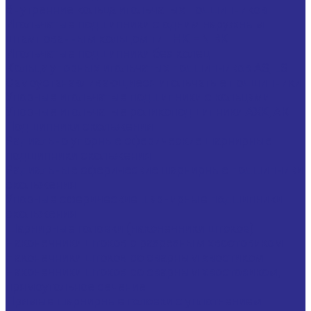
Внутренние кольца игольчатых подшипников
Игольчатые подшипники c одним наружным
штампованным кольцом тип HK HN BK
Игольчатые подшипники без колец
Кольца упорных игольчатых подшипников AS, LS
Самоустанавливающиеся игольчатые подшипники
Упорные игольчатые подшипники с кольцами
Упорные игольчатые роликоподшипники AXK, АК
Подшипники скольжения
Радиально упорные сферические шарнирные
подшипники скольжения
Радиальные сферические шарнирные подшипники
скольжения
Упорные сферические шарнирные подшипники
скольжения
Шарнирные головки (наконечники штоков)
Наконечники штоков с разрезным хвостовиком
Наконечники штоков со сварным хвостиком
Наконечники штоков со сварным хвостовиком,
прямоугольное сечение
Прямые шарнирные головки с уплотнением