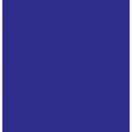
Шариковые втулки с фланцем
Обгонные муфты
Серия AV (GV)
Серия RSBW (GVG)
Муфта FP442 M
Обгонные муфты для мотоциклов
Серия AA
Серия AE
Серия AS (US)
Серия ASK
Серия ASNU (USNU)
Серия CSK P, PP (UK, UKZ, UKZZ, FK, FKN, FKNN)
Серия GFK
Серия HF, HFL
Серия NF (UF)
Серия NFR (CF)
Опорно-поворотные устройства MGB
Без зацепления
Внутреннее зацепление
Для поворотных столов (кругов)
Наружное зацепление