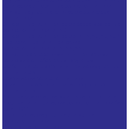
Конические однорядные роликоподшипники
Одинарные упорные конические роликовые
подшипники
Однорядные цилиндрические бессепараторные
роликоподшипники тип NCF
Однорядные цилиндрические тип N, NU, NJ, NUP
Прецизионные цилиндрические
роликоподшипники тип N, NN, NNU
Радиальные с короткими цилиндрическими
роликами с однобортовым наружным
Свободные кольца GS цилиндрических упорных
подшипников
Сферические роликоподшипники
Тугие кольца WS цилиндрических упорных
подшипников
Упорные сферические роликовые подшипники
Упорные цилиндрические роликоподшипники без
колец K811
Цилиндрические упорные одинарные
роликоподшипники
Игольчатые подшипники