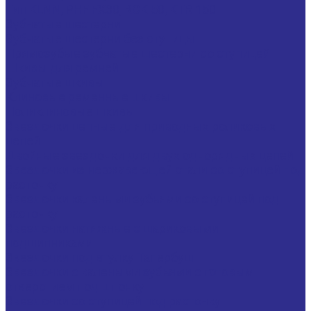
Тип KLNN, PHF FX30, RCK 50, KTR 150
Зубчатые шестерни
Зубчатые шестерни без ступицы
Прямозубые зубчатые шестерни со ступицей
Шкивы для ремней
Зубчатые шкивы
Клиновые ременные шкивы
Поликлиновые шкивы
Звездочки цепные для приводных роликовых
цепей
Двойные звездочки для двух однорядных цепей
Звездочки из нержавеющей стали со ступицей под
расточку
Звездочки калеными зубьями со ступицей под
расточку
Звездочки натяжные с шариковыми
подшипниками
Звездочки под втулку Тапербуш
Звездочки с калеными зубьями с готовым
отверстием под шпонку
Звездочки со ступицей под расточку