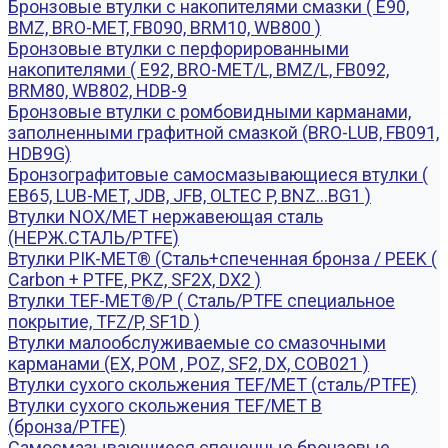
Бронзовые втулки с накопителями смазки ( E90,
BMZ, BRO-MET, FB090, BRM10, WB800 )
Бронзовые втулки с перфорированными
накопителями ( E92, BRO-MET/L, BMZ/L, FB092,
BRM80, WB802, HDB-9
Бронзовые втулки с ромбовидными карманами,
заполненными графитной смазкой (BRO-LUB, FB091,
HDB9G)
Бронзографитовые самосмазывающиеся втулки (
EB65, LUB-MET, JDB, JFB, OLTEC P, BNZ...BG1 )
Втулки NOX/MET нержавеющая сталь
(НЕРЖ.СТАЛЬ/PTFE)
Втулки PIK-MET® (Сталь+спеченная бронза / PEEK (
Carbon + PTFE, PKZ, SF2X, DX2 )
Втулки TEF-MET®/P ( Сталь/PTFE специальное
покрытие, TFZ/P, SF1D )
Втулки малообслуживаемые со смазочными
карманами (EX, POM , POZ, SF2, DX, COB021 )
Втулки сухого скольжения TEF/MET (сталь/PTFE)
Втулки сухого скольжения TEF/MET B
(бронза/PTFE)
Самосмазывающиеся спеченные бронзовые