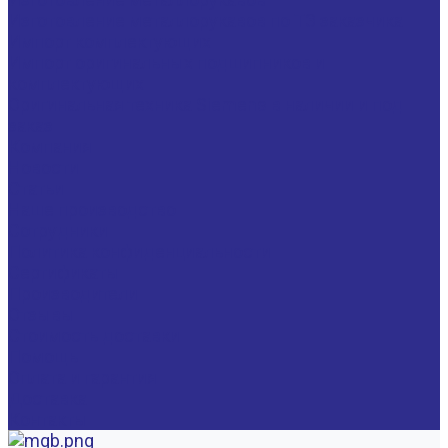
Изготовление металлорукавов по ТЗ заказчика
Импорт комплектующих
Импорт оригинальных подшипников и
комплектующих
Оригинальная техника Siemens в наличии и под
заказ
Компания
Новости
Статьи
Наше производство
Сотрудники
Политика конфиденциальности
Сертификаты
Производители
Отзывы
Стоимость доставки
Помощь
Оплата и гарантия
Доставка
Контакты