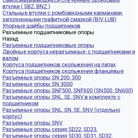
втулки ( SBZ, BNZ )
Стальные втулки с ромбовидными карманами,
заполненными графитной смазкой (BIV-LUB)
Упорные шайбы подшипников
Разъемные подшипниковые опоры
Назад
Разъемные подшипниковые опоры
Двойные корпуса неразъемные, с подшипниками и
валом
Корпуса подшипников скольжения на лапах
Корпуса подшипников скольжения фланцевые
Разъемные опоры SN 200, 300
Разъемные опоры SN 3000
Разъемные опоры SNF500, SNF600 (SN500, SN600)
Разъемные опоры SNL, SE, SNV в комплекте с
подшипником
Разъемные опоры SNL, SN, SE, SNV (отдельно
корпус)
Разъемные опоры SNV
Разъемные опоры серия SD22, SD23.
Разъемные опоры серия SD30, SD31, SD32.