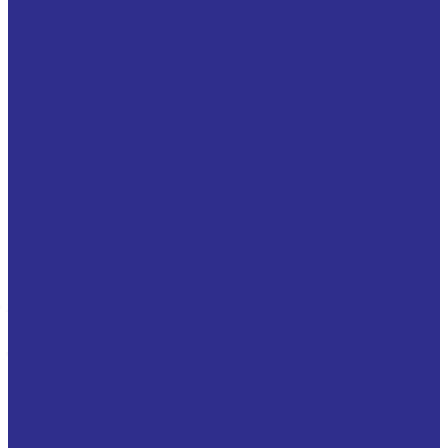
S355 J2 Standard L
Standard INOX
U Jumbo профиль S355 J2 Standard ALU
U профиль PG NbV со сверлением (стандартный|
стальной)
U профиль PG-PR NbV со сверлением
U профиль PR NbV
U профиль Standard
U профиль Standard ALU
Монорельс
Т профиль NbV
Подшипники для сельскохозяйственной техники
Подшипники HARP ( ХАРП )
Подшипники для сельскохозяйственных машин
тип GW с квадратным отверстием
Подшипники для сельскохозяйственных машин
тип GW с круглым отверстием
Подшипниковые узлы GWST ( ST )
Втулки скольжения
Биметаллические втулки с накопителями смазки
EMT, BIZ (BIV-MET), JF800