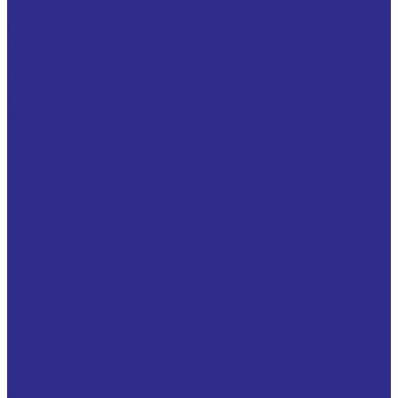
Втулки сухого скольжения TEF/MET B
(бронза/PTFE)
Самосмазывающиеся спеченные бронзовые
втулки ( SBZ, BNZ )
Стальные втулки с ромбовидными карманами,
заполненными графитной смазкой (BIV-LUB)
Упорные шайбы подшипников
Разъемные подшипниковые опоры
Двойные корпуса неразъемные, с подшипниками и
валом
Корпуса подшипников скольжения на лапах
Корпуса подшипников скольжения фланцевые
Разъемные опоры SN 200, 300
Разъемные опоры SN 3000
Разъемные опоры SNF500, SNF600 (SN500, SN600)
Разъемные опоры SNL, SE, SNV в комплекте с
подшипником
Разъемные опоры SNL, SN, SE, SNV (отдельно
корпус)
Разъемные опоры SNV
Разъемные опоры серия SD22, SD23.
Разъемные опоры серия SD30, SD31, SD32.