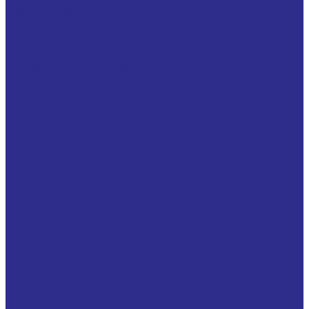
Сервисные и устаревшие позиции
Система управления движением SIMOTION
Система управления процессом SIMATIC PCS7
Системы визуализации SIMATIC HMI
Системы идентификации
Системы распределенного ввода-вывода
Simatic DP
SIMATIC ET200
Шкафы ET200
Зубчатые рейки
Зубчатая рейка М 1
Зубчатая рейка М 1.5
Зубчатая рейка М 10
Зубчатая рейка М 2
Зубчатая рейка М 2.5
Зубчатая рейка М 3
Зубчатая рейка М 4
Зубчатая рейка М 5
Зубчатая рейка М 6
Зубчатая рейка М 8
ЧПУ-станки