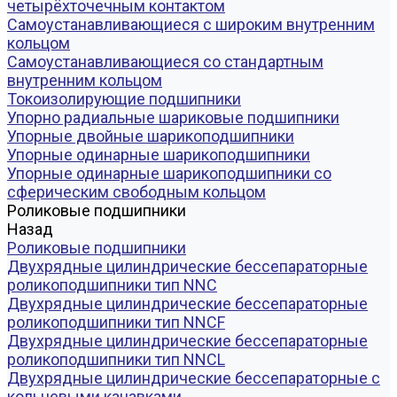
четырёхточечным контактом
Самоустанавливающиеся с широким внутренним
кольцом
Самоустанавливающиеся со стандартным
внутренним кольцом
Токоизолирующие подшипники
Упорно радиальные шариковые подшипники
Упорные двойные шарикоподшипники
Упорные одинарные шарикоподшипники
Упорные одинарные шарикоподшипники со
сферическим свободным кольцом
Роликовые подшипники
Назад
Роликовые подшипники
Двухрядные цилиндрические бессепараторные
роликоподшипники тип NNC
Двухрядные цилиндрические бессепараторные
роликоподшипники тип NNCF
Двухрядные цилиндрические бессепараторные
роликоподшипники тип NNCL
Двухрядные цилиндрические бессепараторные с
кольцевыми канавками