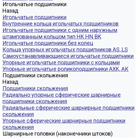
Игольчатые подшипники
Назад
Игольчатые подшипники
Внутренние кольца игольчатых подшипников
Игольчатые подшипники c одним наружным
штампованным кольцом тип HK HN BK
Игольчатые подшипники без колец
Кольца упорных игольчатых подшипников AS, LS
Самоустанавливающиеся игольчатые подшипники
Упорные игольчатые подшипники с кольцами
Упорные игольчатые роликоподшипники AXK, АК
Подшипники скольжения
Назад
Подшипники скольжения
Радиально упорные сферические шарнирные
подшипники скольжения
Радиальные сферические шарнирные подшипники
скольжения
Упорные сферические шарнирные подшипники
скольжения
Шарнирные головки (наконечники штоков)