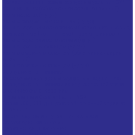
Роликоподшипниковые корпусные узлы тип SYNT
Узлы на лапах (облегченная серия, алюминий)
Узлы на лапах (Чугун)
Узлы с квадратным фланцем (чугун)
Узлы с коротким основанием ( термопластиковые,
композитные ) для пищевой промышленности
Узлы с коротким основанием (чугун)
Узлы с круглым фланцем (чугун)
Узлы с овальным фланцем (облегченная серия,
алюминий)
Узлы с овальным фланцем (чугун)
Корпусные подшипники
Высокотемпературные корпусные подшипники
Корпусные подшипники из нержавеющей стали
С коническим отверстием
С креплением ConCentra, тип YSP
Серия U00., K00. для узлов облегченной серии из
алюминия
Со стандартным внутренним кольцом
Со стопорными винтами
Серия SB, YAT, GAY..-NPP-B
Серия UC, YAR, GYE..-KRR-B