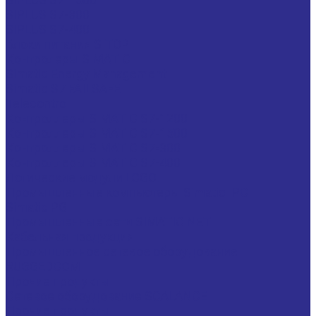
SIPLUS S7-300
SIPLUS S7-400
Блоки питания SITOP
Контролеры SIMATIC
Simatic Energy Management
Simatic S7 FAILSAFE
Telecontrol
Контроллеры SIMATIC S7-1200
Контроллеры SIMATIC S7-1500
Контроллеры SIMATIC S7-300
Контроллеры SIMATIC S7-400
Логические модули LOGO!
Промышленные компьютеры Simatic IPC
Simatic PG
Промышленные сети SIMATIC NET
Кабельная продукция
Промышленное сетевое оборудование
RUGGEDCOM
Прочие продукты
Сетевое оборудование SCALANCE
Прочие продукты