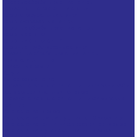
5-осевые обрабатывающие центры
Горизонтально-расточные станки
Токарно-карусельные станки
Токарно-фрезерные центры
Токарные обрабатывающие центры
Токарные станки
Токарные станки с ЧПУ
Токарные Трубонарезные станки
Фрезерные обрабатывающие центры
Двигатели Cummins
Приводные ремни
Услуги
Импортозамещение
Производство аналогов подшипников SKF и FAG и
поставка оригинальных под заказ
Производство аналогов подшипников мировых
брендов
Изготовление на заказ
Изготовление комплектующих по ТЗ заказчика
Изготовление подшипников всех видов на заказ
Изготовление втулок скольжения на заказ
Изготовление металлорукавов