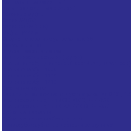
Вал полый прецизионный
Валы прецизионные с опорой
Обгонные муфты
Серия AV (GV)
Серия RSBW (GVG)
Муфта FP442 M
Опорно-поворотные устройства MGB
Без зацепления
Внутреннее зацепление
Для поворотных столов (кругов)
Втулки Тапербуш/Таперлок (Taper Bush / Taper Lock )
Втулки тапербуш 1008
Втулки тапербуш 1108
Втулки тапербуш 1210
Зажимные втулки
Бесшпоночная зажимная муфта втулка Тип BK61,
Втулки зажимные, Тип BK80, KLCC, PHF FX20
Втулки зажимные, Тип KLAA, RCK13, PH FX41
Зубчатые шестерни
Зубчатые шестерни без ступицы
Прямозубые зубчатые шестерни со ступицей
Шкивы для ремней