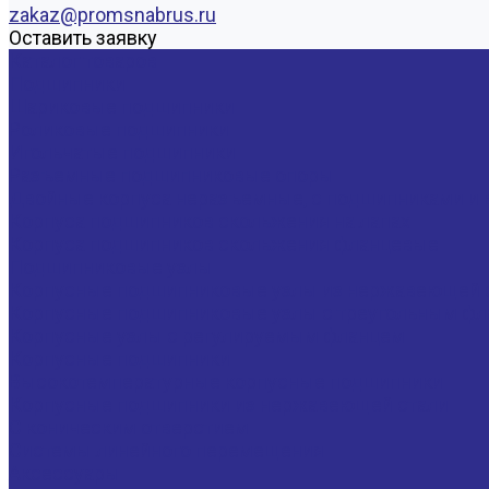
zakaz@promsnabrus.ru
Оставить заявку
Каталог товаров
Подшипники
Шариковые подшипники
Роликовые подшипники
Игольчатые подшипники
Разъемные подшипниковые опоры
Двойные корпуса неразъемные, с подшипниками и 
Корпуса подшипников скольжения на лапах
Корпуса подшипников скольжения фланцевые
Подшипниковые узлы
Корпусные подшипниковые узлы из нержавеющей 
Корпусные подшипниковые узлы с треугольным фла
Корпусные узлы с регулируемым фланцем
Корпусные подшипники
Высокотемпературные корпусные подшипники
Корпусные подшипники из нержавеющей стали
С коническим отверстием
Системы линейного перемещения
Аксессуары