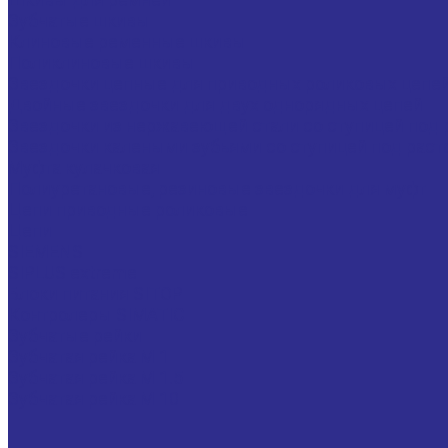
Зубчатые шкивы
Клиновые ременные шкивы
Поликлиновые шкивы
Звездочки цепные для приводных роликовых цепе
Двойные звездочки для двух однорядных цепей
Звездочки из нержавеющей стали со ступицей под 
Звездочки калеными зубьями со ступицей под раст
Муфта кулачковая
Полиуретановые, резиновые звездочки для муфт
Цепи приводные роликовые
Цепи
SIEMENS
SIPLUS extreme
Блоки питания SITOP
Контролеры SIMATIC
Зубчатые рейки
Зубчатая рейка М 1
Зубчатая рейка М 1.5
Зубчатая рейка М 10