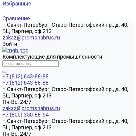
Избранные
Сравнение
г. Санкт-Петербург, Старо-Петергофский пр., д. 40,
БЦ Партнер, оф.213
zakaz@promsnabrus.ru
Войти
Комплектующие для промышленности
+7 (812) 643-88-88
+7 (812) 643-88-88
г. Санкт-Петербург, Старо-Петергофский пр., д. 40,
БЦ Партнер, оф.213
Пн-Вс: 24/7
zakaz@promsnabrus.ru
+7 (800) 350-88-64
г. Санкт-Петербург, Старо-Петергофский пр., д. 40,
БЦ Партнер, оф.213
Пн-Вс: 24/7